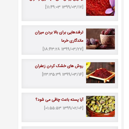
[1399/03/17 11:49:03]
ترفندهایی برای بالا بردن میزان
ماندگاری خرما
[1399/03/27 18:43:28]
روش های خشک کردن زعفران
[1399/03/16 23:35:39]
آیا پسته باعث چاقی می شود؟
[1399/02/06 01:55:53]