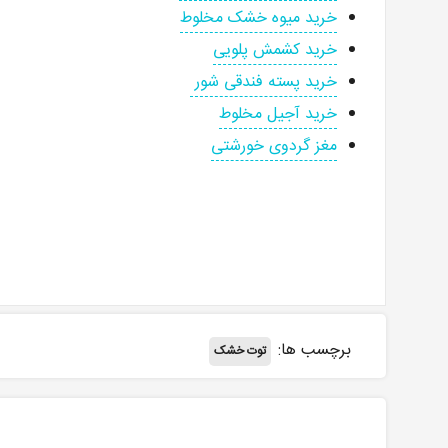
خرید میوه خشک مخلوط
خرید کشمش پلویی
خرید پسته فندقی شور
خرید آجیل مخلوط
مغز گردوی خورشتی
برچسب ها:
توت خشک