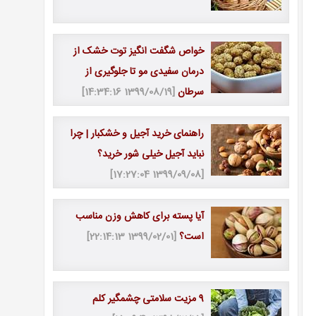
خواص شگفت انگیز توت خشک از
درمان سفیدی مو تا جلوگیری از
سرطان
[1399/08/19 14:34:16]
راهنمای خرید آجیل و خشکبار | چرا
نباید آجیل خیلی شور خرید؟
[1399/09/08 17:27:04]
آیا پسته برای کاهش وزن مناسب
است؟
[1399/02/01 22:14:13]
9 مزیت سلامتی چشمگیر کلم