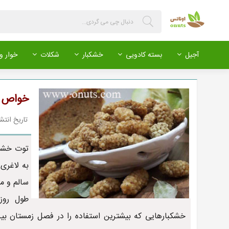
آجیل
بسته کادویی
خشکبار
شکلات
خوار و 
خواص ت
تاریخ انتشار : 399/02/07
توت خشک 
به لاغری
سالم و م
طول روز
خشکبارهایی که بیشترین استفاده را در فصل زمستان ب