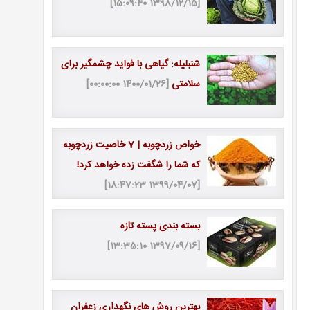
[1398/12/15 15:09:40]
شنبلیله: گیاهی با فواید چشمگیر برای
سلامتی
[1400/01/26 00:00:00]
خواص زردچوبه | 7 خاصیت زردچوبه
که شما را شگفت زده خواهد کرد!
[1399/04/07 18:47:23]
بسته بندی پسته تازه
[1397/09/16 13:35:10]
بهترین روش های نگهداری زعفران