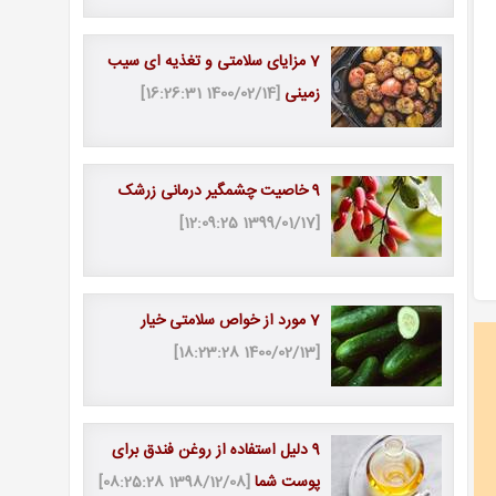
7 مزایای سلامتی و تغذیه ای سیب
زمینی
[1400/02/14 16:26:31]
9 خاصیت چشمگیر درمانی زرشک
[1399/01/17 12:09:25]
7 مورد از خواص سلامتی خیار
[1400/02/13 18:23:28]
9 دلیل استفاده از روغن فندق برای
پوست شما
[1398/12/08 08:25:28]