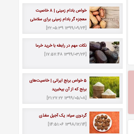
خواص بادام زمینی | 8 خاصیت
معجزه گر بادام زمینی برای سلامتی
[1399/09/24 22:05:39]
نکات مهم در رابطه با خرید خرما
[1399/03/26 17:57:48]
5 خواص برنج ایرانی | خاصیت‎‌های
برنج که از آن بی‎خبرید
[1399/05/08 21:27:22]
گردوی سیاه: یک آجیل مغذی
[1398/12/14 14:51:06]