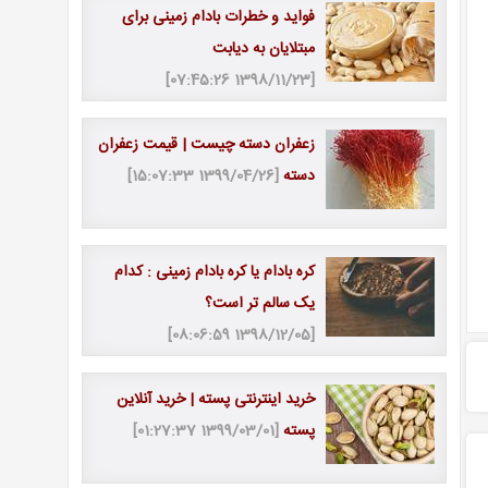
فواید و خطرات بادام زمینی برای
مبتلایان به دیابت
[1398/11/23 07:45:26]
زعفران دسته چیست | قیمت زعفران
دسته
[1399/04/26 15:07:33]
کره بادام یا کره بادام زمینی : کدام
یک سالم تر است؟
[1398/12/05 08:06:59]
خرید اینترنتی پسته | خرید آنلاین
پسته
[1399/03/01 01:27:37]