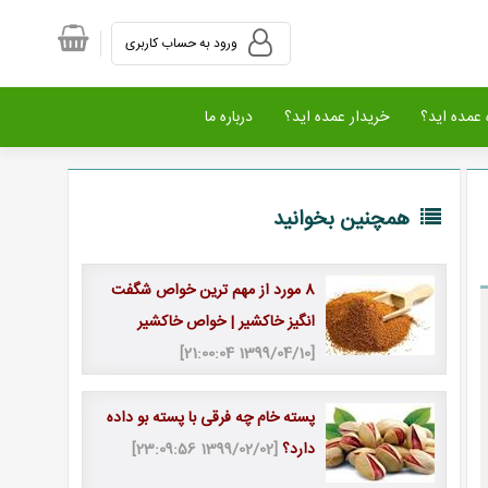
ورود به حساب کاربری
عمده اید؟
خریدار عمده اید؟
درباره ما
همچنین بخوانید
8 مورد از مهم ترین خواص شگفت
انگیز خاکشیر | خواص خاکشیر
[1399/04/10 21:00:04]
پسته خام چه فرقی با پسته بو داده
دارد؟
[1399/02/02 23:09:56]