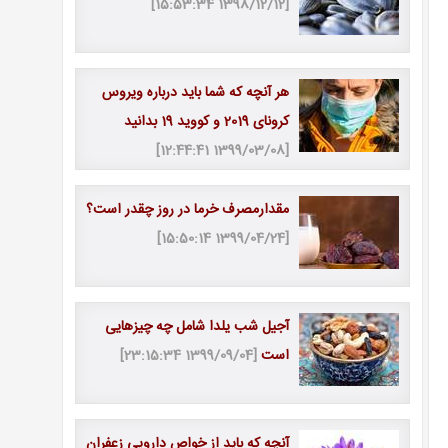
[1398/12/12 15:53:34]
هر آنچه که شما باید درباره ویروس
کرونای 2019 و کووید 19 بدانید
[1399/03/08 12:44:41]
مقدارمصرف خرما در روز چقدر است؟
[1399/04/24 15:50:14]
آجیل شب یلدا شامل چه چیزهایی
است
[1399/09/04 23:15:34]
آنچه که باید از خواص دارویی زعفران