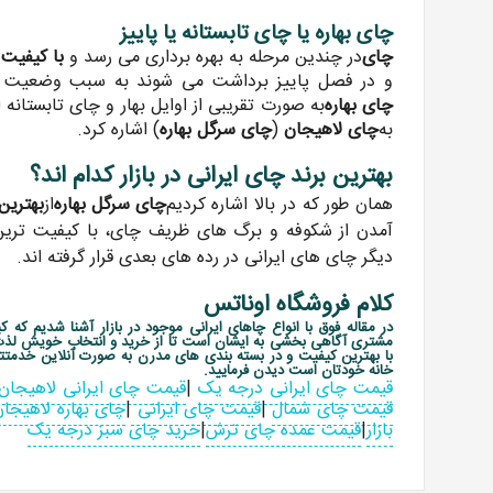
چای بهاره یا چای تابستانه یا پاییز
چای
در چندین مرحله به بهره برداری می رسد و
با کیفیت
و در فصل پاییز برداشت می شوند به سبب وضعیت جوی
چای بهاره
به صورت تقریبی از اوایل بهار و چای تابستانه 
به
چای لاهیجان
(
چای سرگل بهاره
) اشاره کرد.
بهترین برند چای ایرانی در بازار کدام اند؟
همان طور که در بالا اشاره کردیم
چای سرگل بهاره
از
بهترین
آمدن از شکوفه و برگ های ظریف چای، با کیفیت تری
دیگر چای های ایرانی در رده های بعدی قرار گرفته اند.
کلام فروشگاه اوناتس
در مقاله فوق با انواع چاهای ایرانی موجود در بازار آشنا شدیم که 
مشتری آگاهی بخشی به ایشان است تا از خرید و انتخاب خویش لذت کاف
با بهترین کیفیت و در بسته بندی های مدرن به صورت آنلاین خدمتتان
خانه خودتان است دیدن فرمایید.
قیمت چای ایرانی درجه یک
|
قیمت چای ایرانی لاهیجان
قیمت چای شمال
|
قیمت چای ایرانی
|
چای بهاره لاهیجا
بازار
|
قیمت عمده چای ترش
|
خرید چای سبز درجه یک