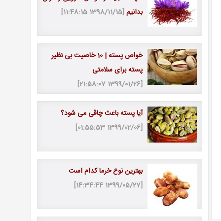
بدانیم
[1398/11/15 11:48:15]
خواص پسته | 10 خاصیت بی نظیر
پسته برای سلامتی
[1399/01/26 21:58:07]
آیا پسته باعث چاقی می شود؟
[1399/02/06 01:55:53]
بهترین نوع خرما کدام است
[1399/05/27 14:34:44]