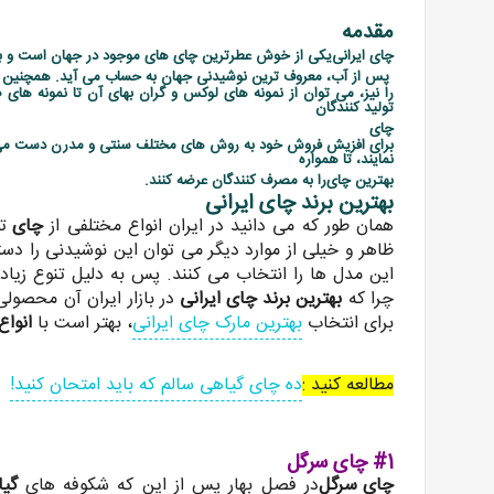
مقدمه
چای ایرانی
یکی از خوش عطرترین چای های موجود در جهان است و ب
پس از آب، معروف ترین نوشیدنی جهان به حساب می آید. همچنین
را نیز، می توان از نمونه های لوکس و گران بهای آن تا نمونه های 
تولید کنندگان
چای
برای افزیش فروش خود به روش های مختلف سنتی و مدرن دست می 
نمایند، تا همواره
بهترین چای
را به مصرف کنندگان عرضه کنند.
بهترین برند چای ایرانی
همان طور که می دانید در ایران انواع مختلفی از
چای
ت
ظاهر و خیلی از موارد دیگر می توان این نوشیدنی را دسته
این مدل ها را انتخاب می کنند. پس به دلیل تنوع زیاد، ک
چرا که
بهترین برند چای ایرانی
در بازار ایران آن محصو
برای انتخاب
بهترین مارک چای ایرانی
، بهتر است با
انواع
مطالعه کنید :
ده چای گیاهی سالم که باید امتحان کنید!
#1 چای سرگل
چای سرگل
در فصل بهار پس از این که شکوفه های
گیا