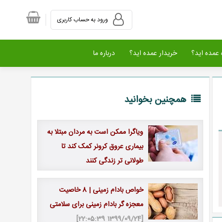
ورود به حساب کاربری
عمده اید؟
خریدار عمده اید؟
درباره ما
همچنین بخوانید
ویاگرا ممکن است به مردان مبتلا به
بیماری عروق کرونر کمک کند تا
طولانی تر زندگی کنند
[1400/01/20 00:00:00]
خواص بادام زمینی | 8 خاصیت
معجزه گر بادام زمینی برای سلامتی
[1399/09/24 22:05:39]