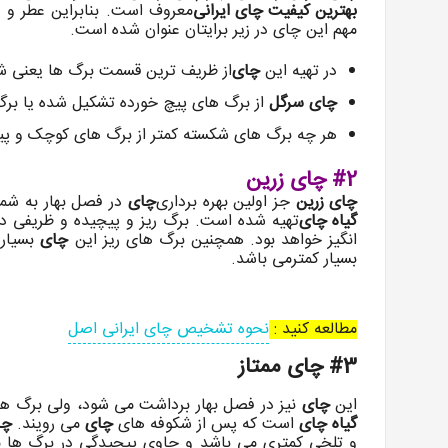
بهترین کیفیت چای ایرانی
معروف است. بنابراین عطر و
مهم این چای در زیر برایتان عنوان شده است.
در تهیه این
چای
از ظریف ترین قسمت برگ ها یعنی شک
چای سرگل
از برگ های پیچ خورده تشکیل شده یا بر
هر چه برگ های شکسته کمتر از برگ های کوچک و پی
#2
چای زرین
چای زرین
جز اولین بهره برداری
چای
در فصل بهار به شما
گیاه چای
تهیه شده است. برگ ریز و پیچیده و ظریفی د
انگیز خواهد بود. همچنین برگ های ریز این
چای
بسیار 
بسیار کمترمی باشد.
مطالعه کنید :
نحوه تشخیص چای ایرانی اصل
#3 چای ممتاز
این
چای
نیز در فصل بهار برداشت می شود، ولی برگ های
گیاه چای
است که پس از شکوفه های
چای
می رویند.
چا
و تلخی کمتری می باشد و حاوی پیچیدگی در برگ ها م