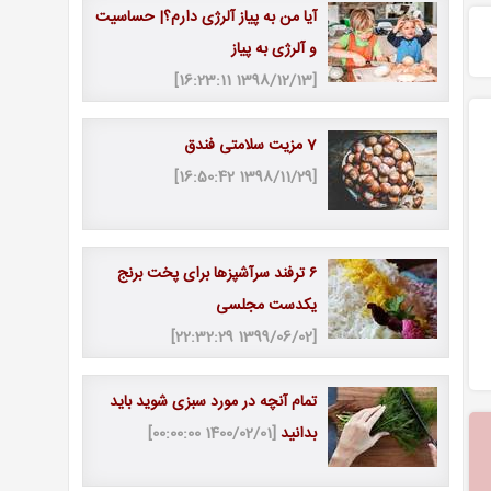
آیا من به پیاز آلرژی دارم؟| حساسیت
و آلرژی به پیاز
[1398/12/13 16:23:11]
7 مزیت سلامتی فندق
[1398/11/29 16:50:42]
۶ ترفند سرآشپزها برای پخت برنج
یکدست مجلسی
[1399/06/02 22:32:29]
تمام آنچه در مورد سبزی شوید باید
بدانید
[1400/02/01 00:00:00]