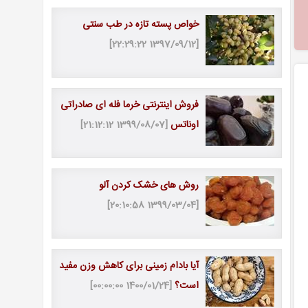
خواص پسته تازه در طب سنتی
[1397/09/12 22:29:22]
فروش اینترنتی خرما فله ای صادراتی
اوناتس
[1399/08/07 21:12:12]
روش های خشک کردن آلو
[1399/03/04 20:10:58]
آیا بادام زمینی برای کاهش وزن مفید
است؟
[1400/01/24 00:00:00]