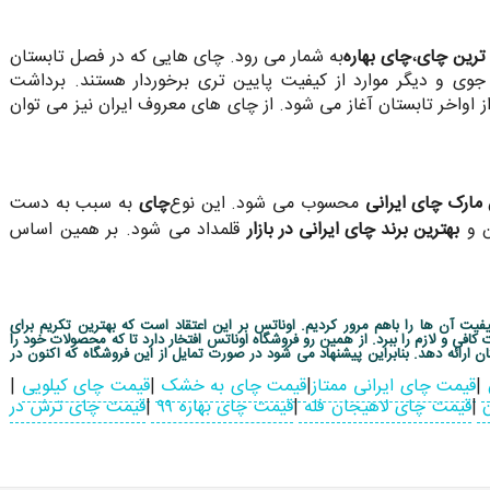
 ترین چای
،
چای بهاره
به شمار می رود. چای هایی که در فصل تابستان
 و دیگر موارد از کیفیت پایین تری برخوردار هستند. برداشت
از اواخر تابستان آغاز می شود. از چای های معروف ایران نیز می توان
 مارک چای ایرانی
محسوب می شود. این نوع
چای
به سبب به دست
ن و
بهترین برند چای ایرانی در بازار
قلمداد می شود. بر همین اساس
کیفیت آن ها را باهم مرور کردیم. اوناتس بر این اعتقاد است که بهترین تکریم برای
ی و لازم را ببرد. از همین رو فروشگاه اوناتس افتخار دارد تا که محصولات خود را
 ارائه دهد. بنابراین پیشنهاد می شود در صورت تمایل از این فروشگاه که اکنون در
|
قیمت چای ایرانی ممتاز
|
قیمت چای به خشک
|
قیمت چای کیلویی
|
ن
|
قیمت چای لاهیجان فله
|
قیمت چای بهاره ۹۹
|
قیمت چای ترش در