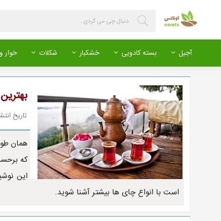
آجیل
بسته کادویی
خشکبار
شکلات
خوار و 
بهترین 
تاریخ انتشار : 399/08/14
همان طور 
که برحسب
این نوشی
است با انواع چای ها بیشتر آشنا شوید.