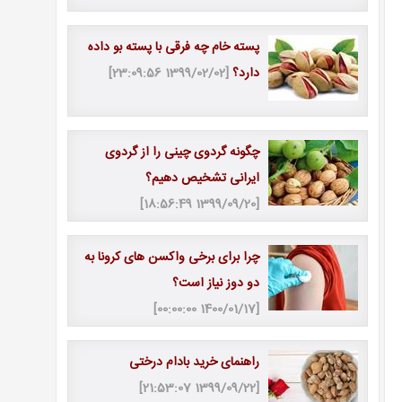
پسته خام چه فرقی با پسته بو داده
دارد؟
[1399/02/02 23:09:56]
چگونه گردوی چینی را از گردوی
ایرانی تشخیص دهیم؟
[1399/09/20 18:56:49]
چرا برای برخی واکسن های کرونا به
دو دوز نیاز است؟
[1400/01/17 00:00:00]
راهنمای خرید بادام درختی
[1399/09/22 21:53:07]