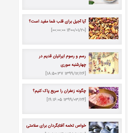
آیا آجیل برای قلب شما مفید است؟
[1400/01/20 00:00:00]
رسم و رسوم ایرانیان قدیم در
چهارشنبه سوری
[1399/12/26 18:50:37]
چگونه زعفران را سریع پاک کنیم؟
[1399/03/24 19:16:05]
خواص تخمه آفتابگردان برای سلامتی