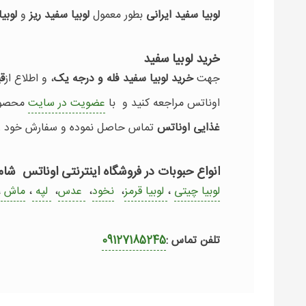
لوبیا سفید ایرانی
بطور معمول
لوبیا سفید ریز
و
لوبی
خرید لوبیا سفید
جهت
خرید لوبیا سفید فله و درجه یک
، و اطلاع از
قی
اوناتس مراجعه کنید و با
عضویت در سایت
محصول 
غذایی اوناتس
تماس حاصل نموده و سفارش خود را 
انواع حبوبات در فروشگاه اینترنتی اوناتس شام
لوبیا چیتی
،
لوبیا قرمز
،
نخود
،
عدس
،
لپه
،
ماش
،
تلفن تماس :
09127185245