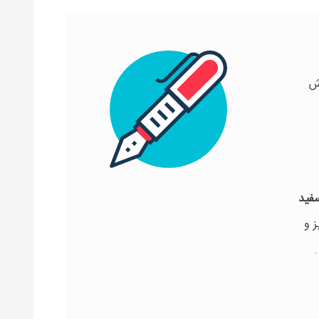
ش
سفید
ز و