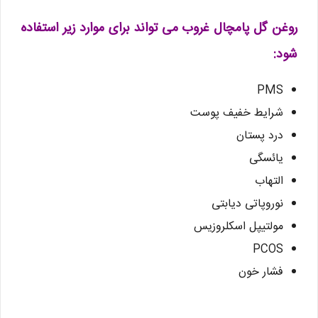
روغن گل پامچال غروب می تواند برای موارد زیر استفاده
شود:
PMS
شرایط خفیف پوست
درد پستان
یائسگی
التهاب
نوروپاتی دیابتی
مولتیپل اسکلروزیس
PCOS
فشار خون