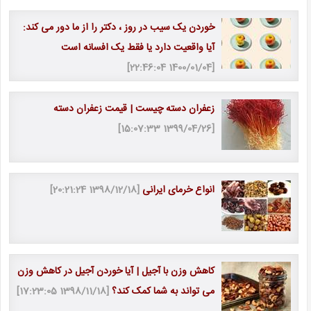
خوردن یک سیب در روز ، دکتر را از ما دور می کند:
آیا واقعیت دارد یا فقط یک افسانه است
[1400/01/04 22:46:04]
زعفران دسته چیست | قیمت زعفران دسته
[1399/04/26 15:07:33]
انواع خرمای ایرانی
[1398/12/18 20:21:24]
کاهش وزن با آجیل | آیا خوردن آجیل در کاهش وزن
می تواند به شما کمک کند؟
[1398/11/18 17:23:05]