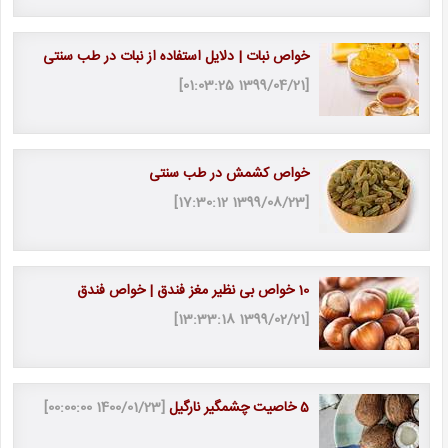
خواص نبات | دلایل استفاده از نبات در طب سنتی
[1399/04/21 01:03:25]
خواص کشمش در طب سنتی
[1399/08/23 17:30:12]
10 خواص بی نظیر مغز فندق | خواص فندق
[1399/02/21 13:33:18]
5 خاصیت چشمگیر نارگیل
[1400/01/23 00:00:00]