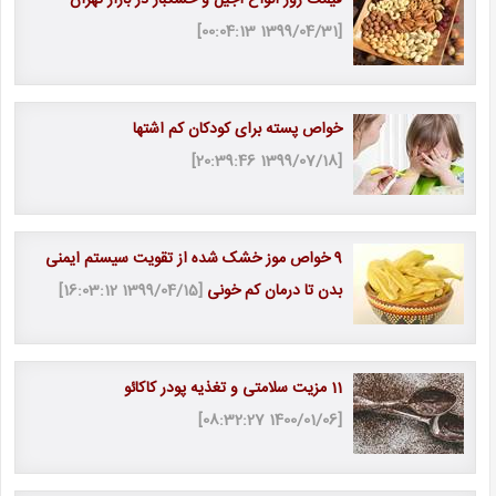
قیمت روز انواع آجیل و خشکبار در بازار تهران
[1399/04/31 00:04:13]
خواص پسته برای کودکان کم اشتها
[1399/07/18 20:39:46]
9 خواص موز خشک شده از تقویت سیستم ایمنی
بدن تا درمان کم خونی
[1399/04/15 16:03:12]
11 مزیت سلامتی و تغذیه پودر کاکائو
[1400/01/06 08:32:27]