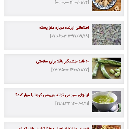
[1400/01/24 00:00:00]
اطلاعاتی ارزنده درباره مغز پسته
[1397/09/18 07:06:03]
10 فاید چشمگیر باقلا برای سلامتی
[1400/01/07 23:35:00]
آیا چای سبز می تواند ویروس کرونا را مهار کند؟
[1400/01/11 19:11:32]