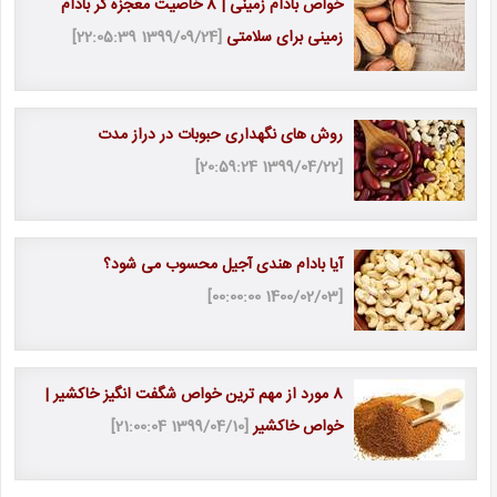
خواص بادام زمینی | 8 خاصیت معجزه گر بادام
زمینی برای سلامتی
[1399/09/24 22:05:39]
روش های نگهداری حبوبات در دراز مدت
[1399/04/22 20:59:24]
آیا بادام هندی آجیل محسوب می شود؟
[1400/02/03 00:00:00]
8 مورد از مهم ترین خواص شگفت انگیز خاکشیر |
خواص خاکشیر
[1399/04/10 21:00:04]