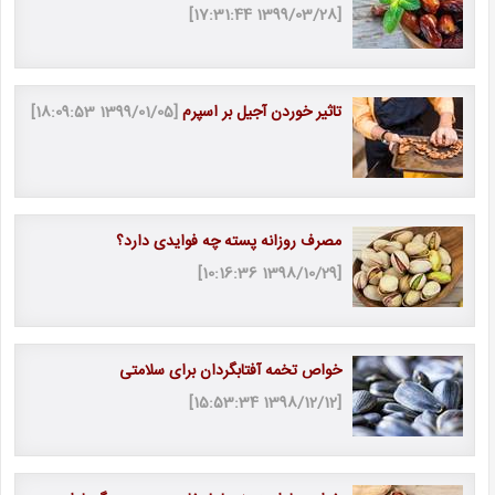
[1399/03/28 17:31:44]
تاثیر خوردن آجیل بر اسپرم
[1399/01/05 18:09:53]
مصرف روزانه پسته چه فوایدی دارد؟
[1398/10/29 10:16:36]
خواص تخمه آفتابگردان برای سلامتی
[1398/12/12 15:53:34]