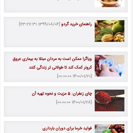
راهنمای خرید گردو
[1399/08/06 23:27:31]
ویاگرا ممکن است به مردان مبتلا به بیماری عروق
کرونر کمک کند تا طولانی تر زندگی کنند
[1400/01/20 00:00:00]
چای زعفران: 5 مزیت و نحوه تهیه آن
[1400/01/28 00:00:00]
فواید خرما برای دوران بارداری