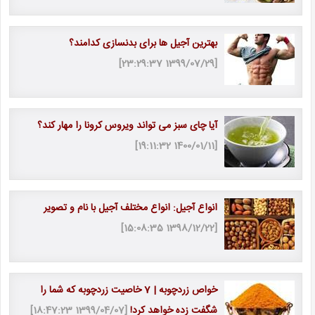
بهترین آجیل ها برای بدنسازی کدامند؟
[1399/07/29 23:29:37]
آیا چای سبز می تواند ویروس کرونا را مهار کند؟
[1400/01/11 19:11:32]
انواع آجیل: انواع مختلف آجیل با نام و تصویر
[1398/12/22 15:08:35]
خواص زردچوبه | 7 خاصیت زردچوبه که شما را
شگفت زده خواهد کرد!
[1399/04/07 18:47:23]