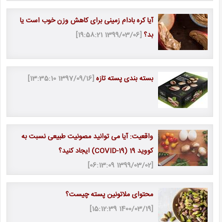
آیا کره بادام زمینی برای کاهش وزن خوب است یا
بد؟
[1399/03/06 19:58:21]
بسته بندی پسته تازه
[1397/09/16 13:35:10]
واقعیت: آیا می توانید مصونیت طبیعی نسبت به
کووید 19 (COVID-19) ایجاد کنید؟
[1399/03/02 06:13:09]
محتوای ملاتونین پسته چیست؟
[1400/03/19 15:12:39]