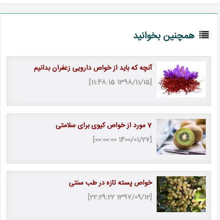
همچنین بخوانید
آنچه که باید از خواص دارویی زعفران بدانیم
[1398/11/15 11:48:15]
7 مورد از خواص کیوی برای سلامتی
[1400/01/27 00:00:00]
خواص پسته تازه در طب سنتی
[1397/09/12 22:29:22]