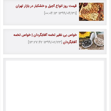
قیمت روز انواع آجیل و خشکبار در بازار تهران
[1399/04/31 00:04:13]
خواص بی نظیر تخمه آفتابگردان | خواص تخمه
آفتابگردان
[1399/02/23 13:27:42]