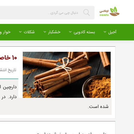
آجیل
بسته کادویی
خشکبار
شکلات
خوار و 
10 خاصیت دارچین بر اساس یافته های علمی
تاریخ انتشار : 400/02/05
دارچین ا
شده است.
دارچین
فلفل سیاه