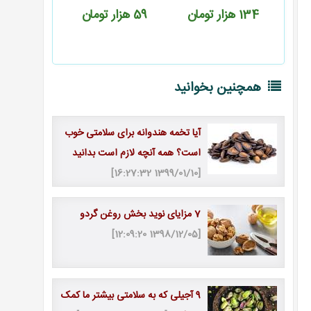
134
هزار تومان
59
هزار تومان
74
هزار تومان
همچنین بخوانید
آیا تخمه هندوانه برای سلامتی خوب
است؟ همه آنچه لازم است بدانید
[1399/01/10 16:27:32]
7 مزایای نوید بخش روغن گردو
[1398/12/05 12:09:20]
9 آجیلی که به سلامتی بیشتر ما کمک