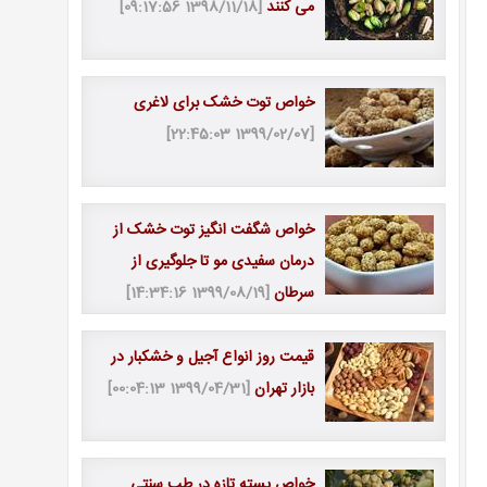
می کنند
[1398/11/18 09:17:56]
خواص توت خشک برای لاغری
[1399/02/07 22:45:03]
خواص شگفت انگیز توت خشک از
درمان سفیدی مو تا جلوگیری از
سرطان
[1399/08/19 14:34:16]
قیمت روز انواع آجیل و خشکبار در
بازار تهران
[1399/04/31 00:04:13]
خواص پسته تازه در طب سنتی