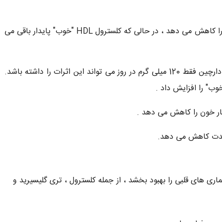
سطح کلسترول تام ، کلسترول LDL "بد" و تری گلیسیرید را کاهش می دهد ، در حالی که کلسترول HDL "خوب" پایدار باقی می
اخیراً ، یک مطالعه مروری بزرگ نتیجه گیری کرد که دوز دارچین فقط 120 میلی گرم در روز می تواند این اثرات را داشته باشد.
ار خون را کاهش می دهد .
 شدت کاهش می دهد.
ی های قلبی را بهبود بخشد ، از جمله کلسترول ، تری گلیسیرید و