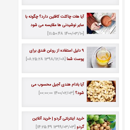
آیا هات چاکلت کافئین دارد؟ چگونه با
سایر نوشیدنی ها مقایسه می شود
[1400/03/10 11:50:48]
9 دلیل استفاده از روغن فندق برای
پوست شما
[1398/12/08 08:25:28]
آیا بادام هندی آجیل محسوب می
شود؟
[1400/02/03 00:00:00]
خرید اینترنتی گردو | خرید آنلاین
گردو
[1399/03/03 14:25:49]