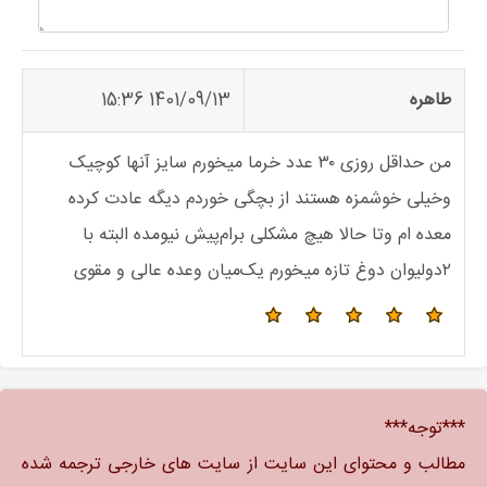
طاهره
1401/09/13 15:36
من حداقل روزی ۳۰ عدد خرما میخورم سایز آنها کوچیک
وخیلی خوشمزه هستند از بچگی خوردم دیگه عادت کرده
معده ام وتا حالا هیچ مشکلی برام‌پیش نیومده البته با
۲دولیوان دوغ تازه میخورم یک‌میان وعده عالی و مقوی
***توجه***
مطالب و محتوای این سایت از سایت های خارجی ترجمه شده