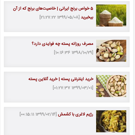
5 خواص برنج ایرانی | خاصیت‎‌های برنج که از آن
بی‎خبرید
[1399/05/08 21:27:22]
مصرف روزانه پسته چه فوایدی دارد؟
[1398/10/29 10:16:36]
خرید اینترنتی پسته | خرید آنلاین پسته
[1399/03/01 01:27:37]
رژیم لاغری با کشمش
[1399/02/14 00:15:11]