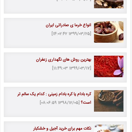
انواع خرما ی صادراتی ایران
[1399/03/25 14:02:42]
بهترین روش های نگهداری زعفران
[1399/03/17 11:49:03]
کره بادام یا کره بادام زمینی : کدام یک سالم تر
است؟
[1398/12/05 08:06:59]
نکات مهم برای خرید آجیل و خشکبار