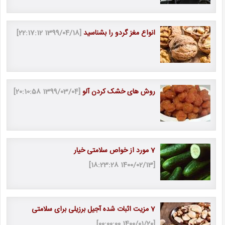
انواع مغز گردو را بشناسید
[1399/04/18 22:17:12]
روش های خشک کردن آلو
[1399/03/04 20:10:58]
7 مورد از خواص سلامتی خیار
[1400/02/13 18:23:28]
7 مزیت اثبات شده آجیل برزیلی برای سلامتی
[1400/01/20 00:00:00]