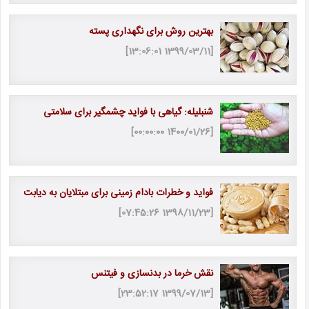
بهترین روش برای نگهداری پسته
[1399/03/11 13:06:01]
شنبلیله: گیاهی با فواید چشمگیر برای سلامتی
[1400/01/26 00:00:00]
فواید و خطرات بادام زمینی برای مبتلایان به دیابت
[1398/11/23 07:45:26]
نقش خرما در بدنسازی و فیتنس
[1399/07/13 23:52:17]