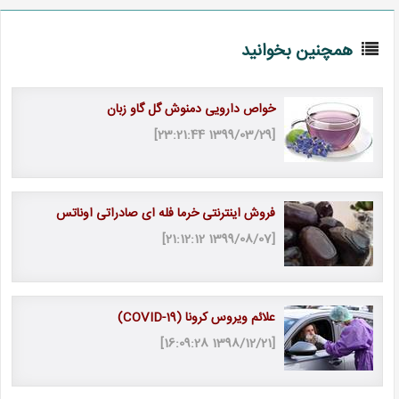
همچنین بخوانید
خواص دارویی دمنوش گل گاو زبان
[1399/03/29 23:21:44]
فروش اینترنتی خرما فله ای صادراتی اوناتس
[1399/08/07 21:12:12]
علائم ویروس کرونا (COVID-19)
[1398/12/21 16:09:28]