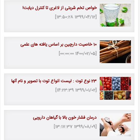
خواص تخم شربتی از لاغری تا کنترل دیابت!
[1399/04/12 13:50:28]
10 خاصیت دارچین بر اساس یافته های علمی
[1400/02/05 00:00:00]
23 نوع توت : لیست انواع توت با تصویر و نام آنها
[1399/01/02 14:23:39]
درمان فشار خون بالا با گیاهان دارویی
[1399/08/09 13:17:37]