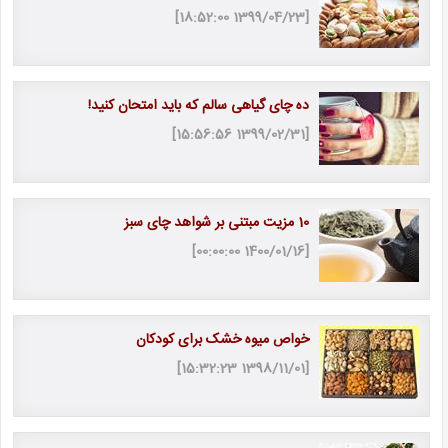
[1399/04/23 18:52:00]
ده چای گیاهی سالم که باید امتحان کنید!
[1399/02/31 15:56:56]
10 مزیت مبتنی بر شواهد چای سبز
[1400/01/16 00:00:00]
خواص میوه خشک برای کودکان
[1398/11/01 15:32:23]