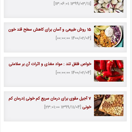
[1399/03/11 13:06:01]
15 روش طبیعی و آسان برای کاهش سطح قند خون
[1400/02/06 00:00:00]
خواص فلفل تند : مواد مغذی و اثرات آن بر سلامتی
[1400/02/04 00:00:00]
7 آجیل مقوی برای درمان سریع کم خونی |درمان کم
خونی
[1399/11/04 23:01:00]