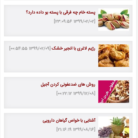
پسته خام چه فرقی با پسته بو داده دارد؟
[1399/02/02 23:09:56]
رژیم لاغری با انجیر خشک
[1399/02/09 00:54:55]
روش های ضدعفونی کردن آجیل
[1399/12/08 00:22:12]
آشنایی با خواص گیاهان دارویی
[1399/08/16 21:16:19]