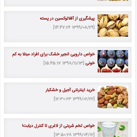
پیشگیری از آفلاتوکسین در پسته
[1399/08/29 14:47:26]
خواص دارویی انجیر خشک برای افراد مبتلا به کم
خونی
[1398/11/13 15:45:17]
خرید اینترنتی آجیل و خشکبار
[1399/02/22 12:30:23]
خواص تخم شربتی از لاغری تا کنترل دیابت!
[1399/04/12 13:50:28]