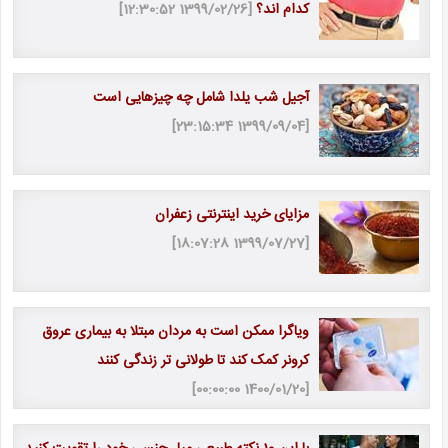
کدام اند؟
[1399/02/26 12:30:52]
آجیل شب یلدا شامل چه چیزهایی است
[1399/09/04 23:15:34]
مزایای خرید اینترنتی زعفران
[1399/07/27 18:07:28]
ویاگرا ممکن است به مردان مبتلا به بیماری عروق
کرونر کمک کند تا طولانی تر زندگی کنند
[1400/01/20 00:00:00]