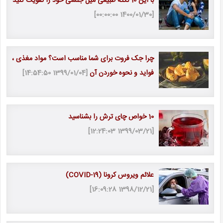
با این 10 نکته طبیعی میل جنسی خود را تقویت کنید
[1400/01/30 00:00:00]
چرا جک فروت برای شما مناسب است؟ مواد مغذی ،
فواید و نحوه خوردن آن
[1399/01/04 14:54:50]
10 خواص چای ترش را بشناسید
[1399/03/21 12:24:03]
علائم ویروس کرونا (COVID-19)
[1398/12/21 16:09:28]