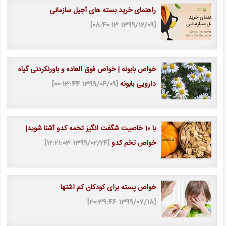
راهنمای خرید بسته های آجیل سازمانی
[1399/12/09 08:40:13]
خواص بابونه | خواص فوق العاده و باورنکردنی گیاه
دارویی بابونه
[1399/04/09 00:13:44]
با 10 خاصیت شگفت انگیز تخمه کدو آشنا شوید|
خواص تخم کدو
[1399/02/24 12:21:03]
خواص پسته برای کودکان کم اشتها
[1399/07/18 20:39:46]