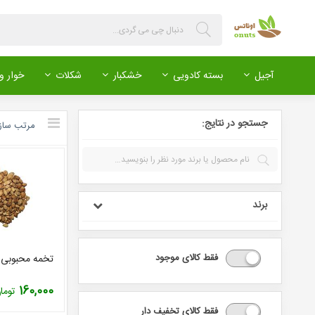
آجیل
بسته کادویی
خشکبار
شکلات
خوار و 
جستجو در نتایج:
مرتب ‌ساز
برند
فقط کالای موجود
تخمه محبوبی 
160,000
توما
فقط کالای تخفیف دار