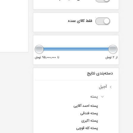
فقط کالای عمده
از
2 تومان
تا
95,000,000 تومان
دسته‌بندی نتایج
آجیل
پسته
پسته احمد آقایی
پسته فندقی
پسته اکبری
پسته کله قوچی