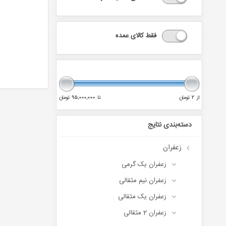
فقط کالای عمده
از
2 تومان
تا
95,000,000 تومان
دسته‌بندی نتایج
زعفران
زعفران یک گرمی
زعفران نیم مثقالی
زعفران یک مثقالی
زعفران 2 مثقالی