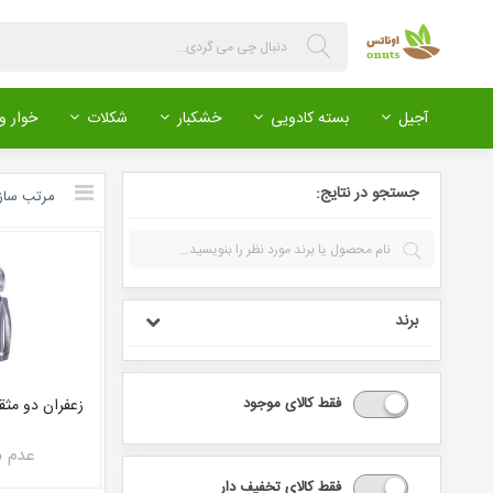
آجیل
بسته کادویی
خشکبار
شکلات
خوار و 
جستجو در نتایج:
مرتب ‌ساز
برند
فقط کالای موجود
زعفران دو مثق
عدم 
فقط کالای تخفیف دار