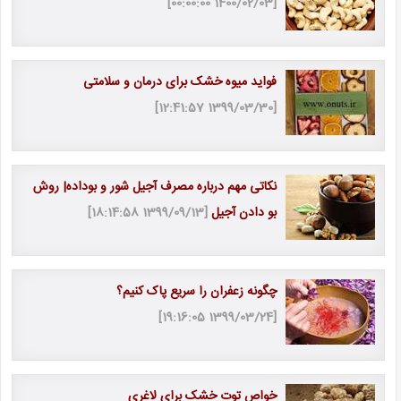
[1400/02/03 00:00:00]
فواید میوه خشک برای درمان و سلامتی
[1399/03/30 12:41:57]
نکاتی مهم درباره مصرف آجیل شور و بوداده| روش
بو دادن آجیل
[1399/09/13 18:14:58]
چگونه زعفران را سریع پاک کنیم؟
[1399/03/24 19:16:05]
خواص توت خشک برای لاغری