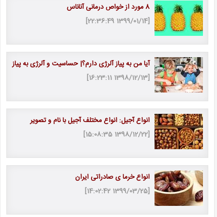
8 مورد از خواص درمانی آناناس
[1399/01/14 22:36:49]
آیا من به پیاز آلرژی دارم؟| حساسیت و آلرژی به پیاز
[1398/12/13 16:23:11]
انواع آجیل: انواع مختلف آجیل با نام و تصویر
[1398/12/22 15:08:35]
انواع خرما ی صادراتی ایران
[1399/03/25 14:02:42]