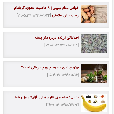
خواص بادام زمینی | 8 خاصیت معجزه گر بادام
زمینی برای سلامتی
[1399/09/24 22:05:39]
اطلاعاتی ارزنده درباره مغز پسته
[1397/09/18 07:06:03]
بهترین زمان مصرف چای چه زمانی است؟
[1399/11/14 15:19:40]
11 میوه سالم و پر کالری برای افزایش وزن شما
[1398/12/02 19:02:13]