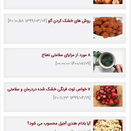
روش های خشک کردن آلو
[1399/03/04 20:10:58]
8 مورد از مزایای سلامتی نعناع
[1400/02/09 00:00:00]
7 خواص توت فرنگی خشک شده دردرمان و سلامتی
[1399/04/19 20:11:23]
آیا بادام هندی آجیل محسوب می شود؟