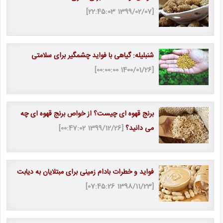
[1399/02/07 22:45:03]
شنبلیله: گیاهی با فواید چشمگیر برای سلامتی
[1400/01/26 00:00:00]
برنج قهوه ای چیست؟ از خواص برنج قهوه ای چه
می دانید؟
[1399/12/26 00:47:02]
فواید و خطرات بادام زمینی برای مبتلایان به دیابت
[1398/11/23 07:45:26]