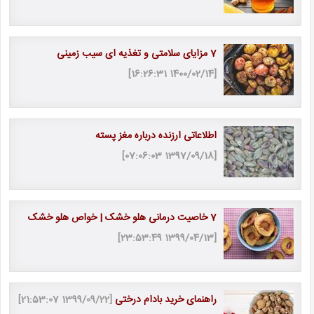
7 مزایای سلامتی و تغذیه ای سیب زمینی
[1400/02/14 16:26:31]
اطلاعاتی ارزنده درباره مغز پسته
[1397/09/18 07:06:03]
7 خاصیت درمانی هلو خشک | خواص هلو خشک
[1399/04/13 23:53:49]
راهنمای خرید بادام درختی
[1399/09/22 21:53:07]