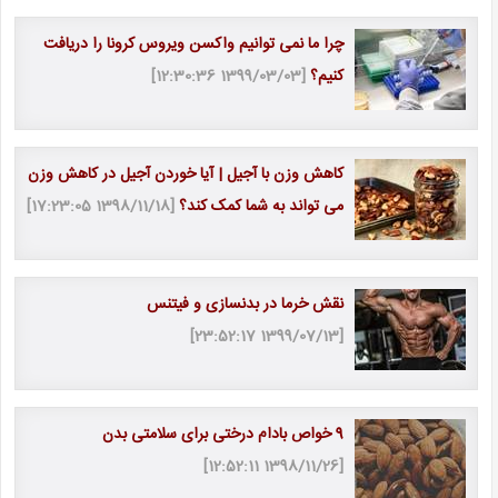
چرا ما نمی توانیم واکسن ویروس کرونا را دریافت
کنیم؟
[1399/03/03 12:30:36]
کاهش وزن با آجیل | آیا خوردن آجیل در کاهش وزن
می تواند به شما کمک کند؟
[1398/11/18 17:23:05]
نقش خرما در بدنسازی و فیتنس
[1399/07/13 23:52:17]
9 خواص بادام درختی برای سلامتی بدن
[1398/11/26 12:52:11]