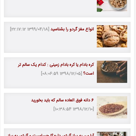
انواع مغز گردو را بشناسید
[1399/04/18 22:17:12]
کره بادام یا کره بادام زمینی : کدام یک سالم تر
است؟
[1398/12/05 08:06:59]
6 دانه فوق العاده سالم که باید بخورید
[1398/12/10 10:38:54]
آیا من به پیاز آلرژی دارم؟| حساسیت و آلرژی به پیاز