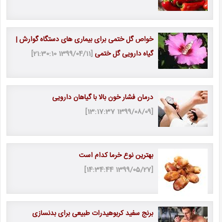
خواص گل ختمی برای بیماری های دستگاه گوارش |
گیاه دارویی گل ختمی
[1399/04/11 21:30:10]
درمان فشار خون بالا با گیاهان دارویی
[1399/08/09 13:17:37]
بهترین نوع خرما کدام است
[1399/05/27 14:34:44]
برنج سفید کربوهیدرات طبیعی برای بدنسازی