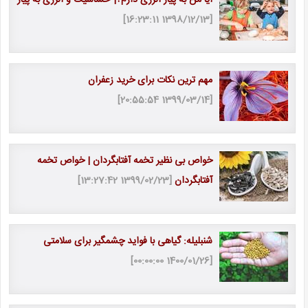
[1398/12/13 16:23:11]
مهم ترین نکات برای خرید زعفران
[1399/03/14 20:55:54]
خواص بی نظیر تخمه آفتابگردان | خواص تخمه
آفتابگردان
[1399/02/23 13:27:42]
شنبلیله: گیاهی با فواید چشمگیر برای سلامتی
[1400/01/26 00:00:00]