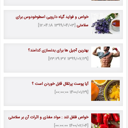
خواص و فواید گیاه دارویی اسطوخودوس برای
سلامتی
[1399/04/03 12:04:18]
بهترین آجیل ها برای بدنسازی کدامند؟
[1399/07/29 23:29:37]
آیا پوست پرتقال قابل خوردن است ؟
[1400/01/29 00:00:00]
خواص فلفل تند : مواد مغذی و اثرات آن بر سلامتی
[1400/02/04 00:00:00]