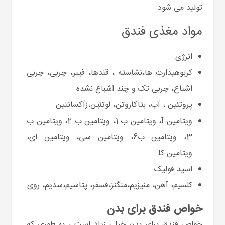
تولید می شود.
مواد مغذی فندق
انرژی
کربوهیدارت ها،نشاسته ، قندها، فیبر، چربی، چربی
اشباع، چربی تک و چند اشباع نشده
پروتئین ، آب، بتاکاروتن، لوتئین،زآکسانتین
ویتامین آ، ویتامین ب 1، ویتامین ب 2، ویتامین ب
3، ویتامین ب6، ویتامین سی، ویتامین ای،
ویتامین کا
اسید فولیک
کلسیم، آهن، منیزیم،منگنز،فسفر، پتاسیم،سدیم، روی
خواص فندق برای بدن
خواص فندق برای بدن خیلی زیاد است ، به طوری که