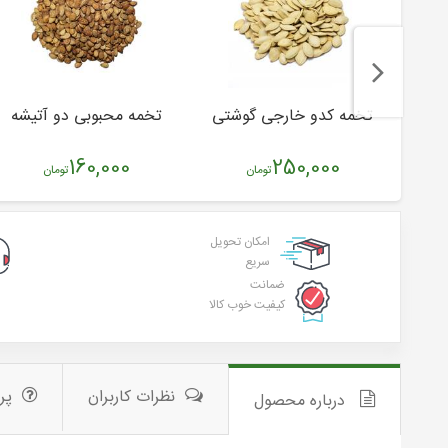
تخمه کدو خارجی گوشتی
تخمه محبوبی دو آتیشه
160,000
250,000
تومان
تومان
امکان تحویل
سریع
ضمانت
کیفیت خوب کالا
نظرات کاربران
پر
درباره محصول