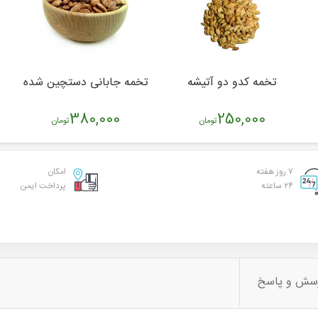
تخمه کدو دو آتیشه
تخمه جابانی دستچین شده
380,000
250,000
تومان
تومان
۷ روز هفته
امکان
۲۴ ساعته
پرداخت ایمن
سش و پاسخ