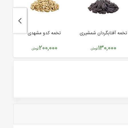
تخمه آفتابگردان شمشیری
تخمه کدو مشهدی
تخمه 
200,000
130,000
تومان
تومان