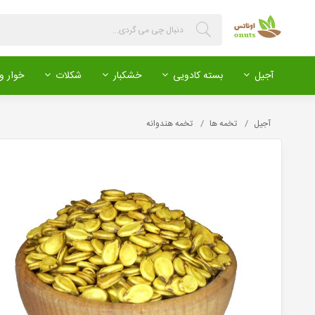
آجیل
بسته کادویی
خشکبار
شکلات
خوار و 
آجیل
تخمه ها
تخمه هندوانه