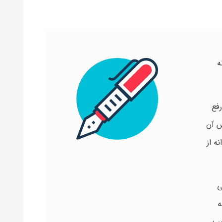
ه
فع
س آن
وانه از
ی
ه