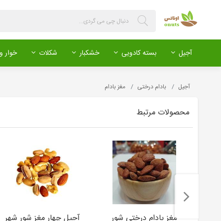
آجیل
بسته کادویی
خشکبار
شکلات
خوار و 
آجیل
بادام درختی
مغز بادام
محصولات مرتبط
مغز بادام درختی شور
آجیل چهار مغز شور شهر