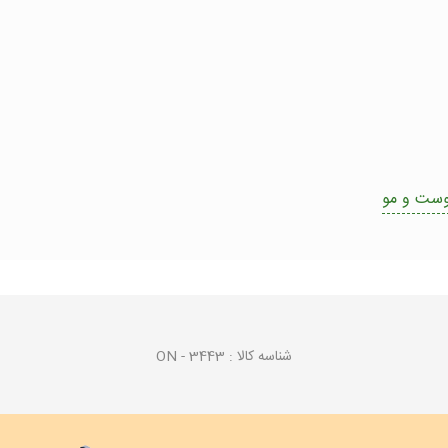
پوست و مو
شناسه کالا :
ON - 3443