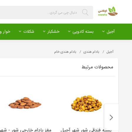
آجیل
بسته کادویی
خشکبار
شکلات
خوار و 
آجیل
بادام هندی
بادام هندی خام
محصولات مرتبط
پسته فندقی شور شهر آجیل
مغز بادام خارجی شور - شهر