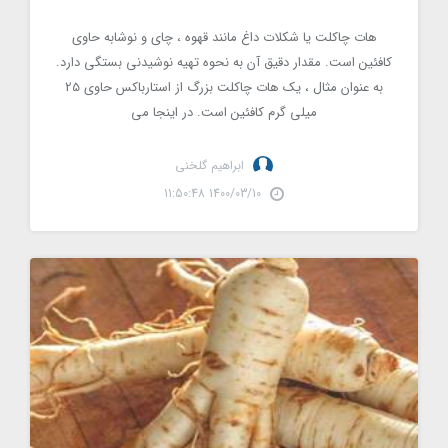
مقایسه می شود
هات چاکلت یا شکلات داغ مانند قهوه ، چای و نوشابه حاوی
کافئین است. مقدار دقیق آن به نحوه تهیه نوشیدنی بستگی دارد.
به عنوان مثال ، یک هات چاکلت بزرگ از استارباکس حاوی 25
میلی گرم کافئین است. در اینجا می
ابراهیم گلخنی
1400/03/10 11:50:48
7 فایده اثبات شده جینسینگ در سلامتی