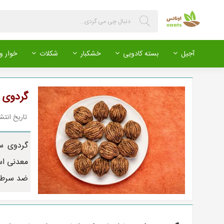
آجیل
بسته کادویی
خشکبار
شکلات
خوار و 
گردوی 
تاریخ انتشار : 398/12/14
معدنی اس
ضد سرطان