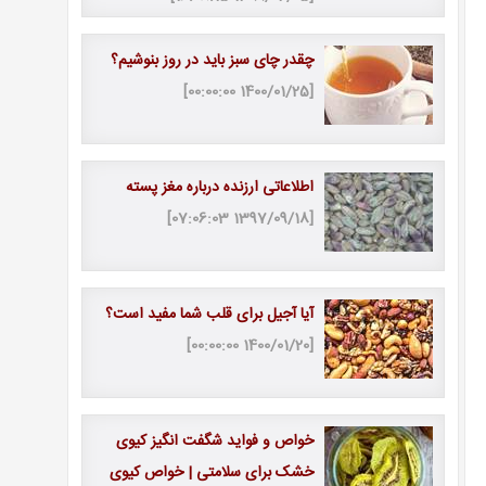
چقدر چای سبز باید در روز بنوشیم؟
[1400/01/25 00:00:00]
اطلاعاتی ارزنده درباره مغز پسته
[1397/09/18 07:06:03]
آیا آجیل برای قلب شما مفید است؟
[1400/01/20 00:00:00]
خواص و فواید شگفت انگیز کیوی
خشک برای سلامتی | خواص کیوی