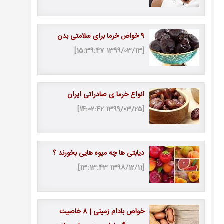
9 خواص خرما برای سلامتی بدن
[1399/03/13 15:39:47]
انواع خرما ی صادراتی ایران
[1399/03/25 14:02:42]
دیابتی ها چه میوه هایی بخورند ؟
[1398/12/11 13:13:43]
خواص بادام زمینی | 8 خاصیت