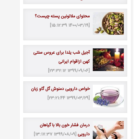
محتوای ملاتونین پسته چیست؟
[1400/03/19 15:12:39]
آجیل شب یلدا برای عروس سنتی
کهن ازاقوام ایرانی
[1399/09/06 23:32:12]
خواص دارویی دمنوش گل گاو زبان
[1399/03/29 23:21:44]
درمان فشار خون بالا با گیاهان
دارویی
[1399/08/09 13:17:37]