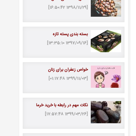
[1398/11/29 16:50:42]
بسته بندی پسته تازه
[1397/09/16 13:35:10]
خواص زعفران برای زنان
[1399/11/03 01:17:48]
نکات مهم در رابطه با خرید خرما
[1399/03/26 17:57:48]