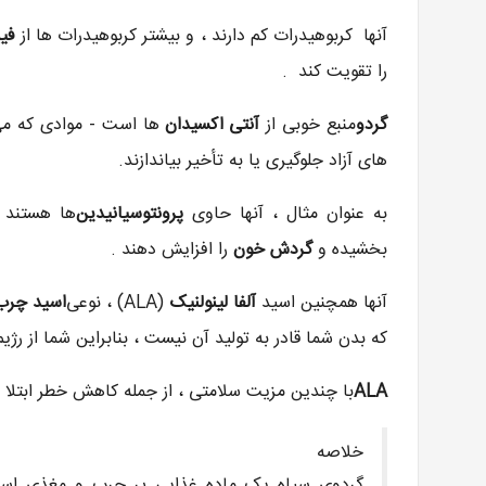
آنها کربوهیدرات کم دارند ، و بیشتر کربوهیدرات ها از
فیب
را تقویت کند .
گردو
منبع خوبی از
آنتی اکسیدان
ها است - موادی که می ت
های آزاد جلوگیری یا به تأخیر بیاندازند.
به عنوان مثال ، آنها حاوی
پرونتوسیانیدین
ها هستند ،
بخشیده و
گردش خون
را افزایش دهند .
آنها همچنین اسید
آلفا لینولنیک
(ALA) ، نوعی
اسید چرب 
که بدن شما قادر به تولید آن نیست ، بنابراین شما از رژیم
ALA
با چندین مزیت سلامتی ، از جمله کاهش خطر ابتلا 
خلاصه
گردوی سیاه یک ماده غذایی پر چرب و مغذی است 