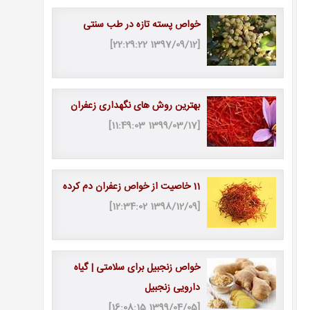
خواص پسته تازه در طب سنتی
[1397/09/12 22:29:22]
بهترین روش های نگهداری زعفران
[1399/03/17 11:49:03]
11 خاصیت از خواص زعفران دم كرده
[1398/12/09 12:34:02]
خواص زنجبیل برای سلامتی | گیاه
دارویی زنجبیل
[1399/04/05 16:08:15]