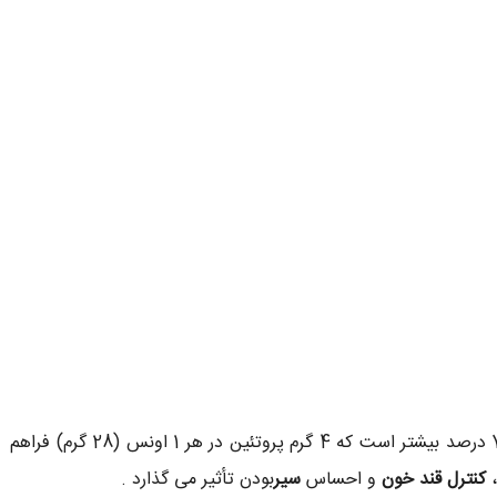
از نظر پروتئین نسبت به گردوی انگلیسی 75 درصد بیشتر است که 4 گرم پروتئین در هر 1 اونس (28 گرم) فراهم
کنترل قند خون
و احساس
سیر
بودن تأثیر می گذارد .