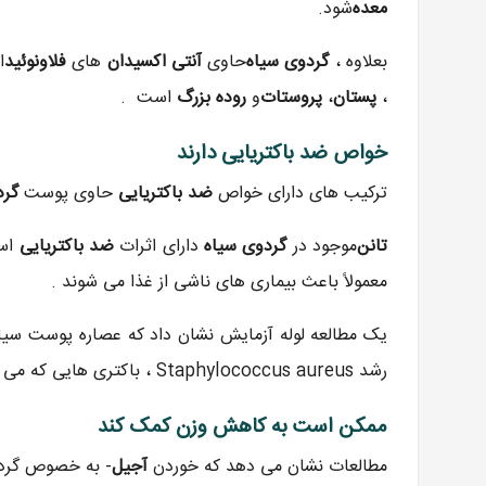
معده
شود.
بعلاوه ،
گردوی سیاه
حاوی
آنتی اکسیدان
های
فلاونوئید
ا
،
پستان
،
پروستات
و
روده بزرگ
است .
خواص ضد باکتریایی دارند
ترکیب های دارای خواص
ضد باکتریایی
حاوی پوست
گرد
تانن
موجود در
گردوی سیاه
دارای اثرات
ضد باکتریایی
معمولاً باعث بیماری های ناشی از غذا می شوند .
یک مطالعه لوله آزمایش نشان داد که عصاره پوست سیا
رشد Staphylococcus aureus ، باکتری هایی که می تواند باعث عفونت شود جلوگیری می کند .
ممکن است به کاهش وزن کمک کند
مطالعات نشان می دهد که خوردن
آجیل
- به خصوص گرد