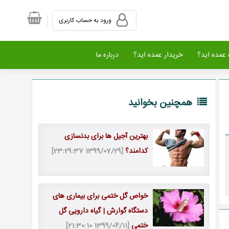
ورود به حساب کاربری
عمده اید؟
خریدار عمده اید؟
درباره ما
همچنین بخوانید
بهترین آجیل ها برای بدنسازی
کدامند؟
[1399/07/29 23:29:37]
خواص گل ختمی برای بیماری های
دستگاه گوارش | گیاه دارویی گل
ختمی
[1399/04/11 21:30:10]