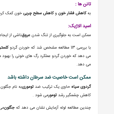
تانن ها :
به
کاهش فشار خون
و
کاهش سطح چربی
خون کمک کرده 
اسید الاژیک:
ممکن است به جلوگیری از تنگ شدن
عروق
ناشی از ایجاد
با بررسی 13 مطالعه مشخص شد که خوردن گردو
کلستر
می دهد که خوردن گردو عملکرد رگ های خونی را بهبود 
می دهد.
ممکن است خاصیت ضد سرطان داشته باشد
گردوی سیاه
حاوی یک ترکیب ضد
توموری
به نام جگلون
کاهش چشمگیر رشد
تومور
می شود .
چندین مطالعه لوله آزمایش نشان می دهد که
جگلون
می 