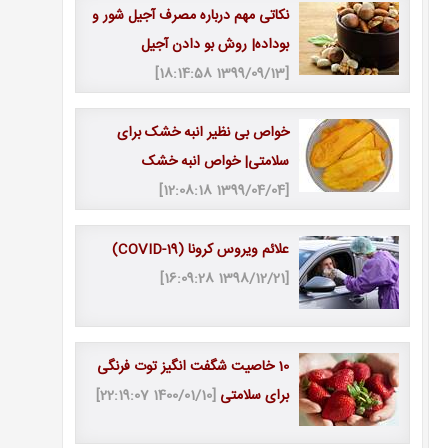
نکاتی مهم درباره مصرف آجیل شور و
بوداده| روش بو دادن آجیل
[1399/09/13 18:14:58]
خواص بی نظیر انبه خشک برای
سلامتی| خواص انبه خشک
[1399/04/04 12:08:18]
علائم ویروس کرونا (COVID-19)
[1398/12/21 16:09:28]
10 خاصیت شگفت انگیز توت فرنگی
برای سلامتی
[1400/01/10 22:19:07]