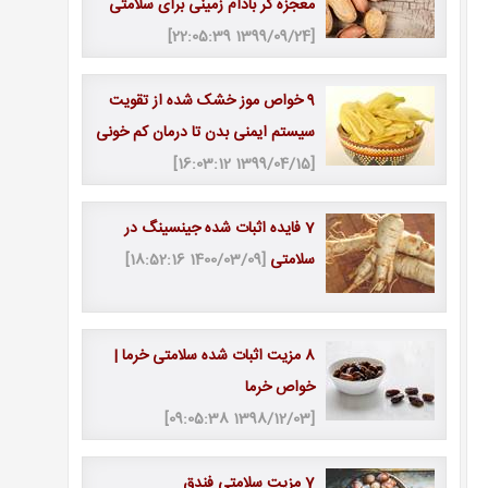
معجزه گر بادام زمینی برای سلامتی
[1399/09/24 22:05:39]
9 خواص موز خشک شده از تقویت
سیستم ایمنی بدن تا درمان کم خونی
[1399/04/15 16:03:12]
7 فایده اثبات شده جینسینگ در
سلامتی
[1400/03/09 18:52:16]
8 مزیت اثبات شده سلامتی خرما |
خواص خرما
[1398/12/03 09:05:38]
7 مزیت سلامتی فندق