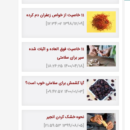
11 خاصیت از خواص زعفران دم كرده
[1398/12/09 12:34:02]
11 خاصیت فوق العاده و اثبات شده
سیر برای سلامتی
[1400/04/18 18:26:25]
آیا کشمش برای سلامتی خوب است؟
[1400/01/03 09:42:57]
نحوه خشک کردن انجیر
[1399/08/05 21:59:53]