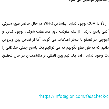
در حال حاضر هیچ روش علمی اثبات شده برای مصونیت از COVID-19 وجود ندارد. براساس WHO در حال حاضر هیچ مدرکی
از COVID-19 بهبود یافته اند و آنتی بادی دارند ، از یک عفونت دوم محافظت شوند ، وجود ندارد و
یوچی در گفتگو با بیمار اطلاعات می گوید: "ما از تعامل بین ویروس
دانیم که به طور قطع بگوییم که می توانیم یک پاسخ ایمنی حفاظتی را
ایجاد کنیم." هیچ واکسنی برای ایمنی موقت به COVID-19 وجود ندارد ، اما یک تیم بین المللی از دانشمندان در حال تحقیق
https://infotagion.com/factcheck-c