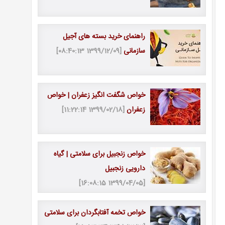
راهنمای خرید بسته های آجیل
سازمانی
[1399/12/09 08:40:13]
خواص شگفت انگیز زعفران | خواص
زعفران
[1399/02/18 11:22:14]
خواص زنجبیل برای سلامتی | گیاه
دارویی زنجبیل
[1399/04/05 16:08:15]
خواص تخمه آفتابگردان برای سلامتی