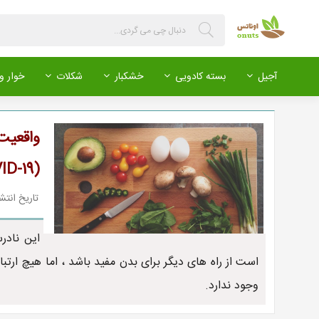
آجیل
بسته کادویی
خشکبار
شکلات
خوار و 
(COVID-19) ایجاد کنید؟
تاریخ انتشار : 399/03/02
این نادر
است از راه های دیگر برای بدن مفید باشد ، اما هیچ ارت
وجود ندارد.