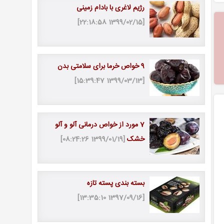
رژیم لاغری با بادام زمینی
[1399/02/15 22:18:58]
9 خواص خرما برای سلامتی بدن
[1399/03/13 15:39:47]
7 مورد از خواص درمانی آلو و آلو
خشک
[1399/01/19 08:24:26]
بسته بندی پسته تازه
[1397/09/16 13:35:10]