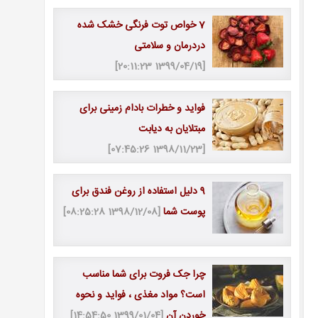
7 خواص توت فرنگی خشک شده
دردرمان و سلامتی
[1399/04/19 20:11:23]
فواید و خطرات بادام زمینی برای
مبتلایان به دیابت
[1398/11/23 07:45:26]
9 دلیل استفاده از روغن فندق برای
پوست شما
[1398/12/08 08:25:28]
چرا جک فروت برای شما مناسب
است؟ مواد مغذی ، فواید و نحوه
خوردن آن
[1399/01/04 14:54:50]