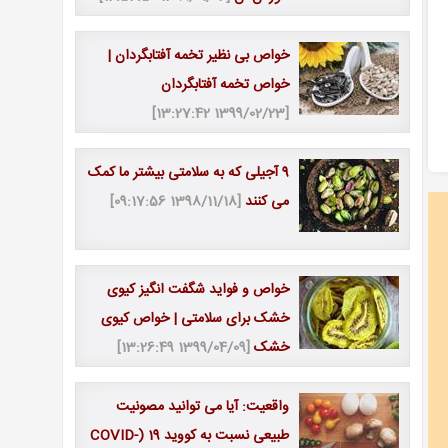
خواص بی نظیر تخمه آفتابگردان |
خواص تخمه آفتابگردان
[1399/02/23 13:27:42]
9 آجیلی که به سلامتی بیشتر ما کمک
می کنند
[1398/11/18 09:17:56]
خواص و فواید شگفت انگیز کیوی
خشک برای سلامتی | خواص کیوی
خشک
[1399/04/09 13:26:49]
واقعیت: آیا می توانید مصونیت
طبیعی نسبت به کووید 19 (COVID-