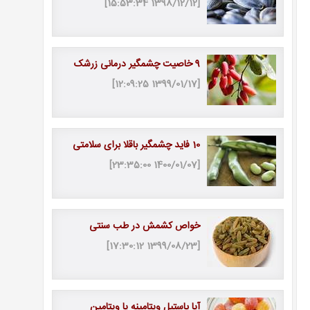
[1398/12/12 15:53:34]
9 خاصیت چشمگیر درمانی زرشک
[1399/01/17 12:09:25]
10 فاید چشمگیر باقلا برای سلامتی
[1400/01/07 23:35:00]
خواص کشمش در طب سنتی
[1399/08/23 17:30:12]
آیا پاستیل ویتامینه یا ویتامین