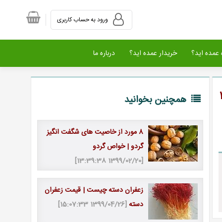
ورود به حساب کاربری
عمده اید؟
خریدار عمده اید؟
درباره ما
سبت به کووید 19
همچنین بخوانید
8 مورد از خاصیت های شگفت انگیز
گردو | خواص گردو
[1399/02/20 13:39:38]
زعفران دسته چیست | قیمت زعفران
دسته
[1399/04/26 15:07:33]