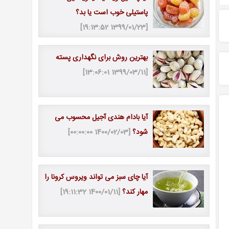
پاستیلی خوب است یا بد؟
[1399/01/23 19:13:52]
بهترین روش برای نگهداری پسته
[1399/03/11 13:06:01]
آیا بادام هندی آجیل محسوب می
شود؟
[1400/02/03 00:00:00]
آیا چای سبز می تواند ویروس کرونا را
مهار کند؟
[1400/01/11 19:11:32]