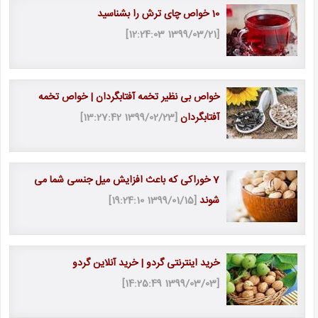
10 خواص چای ترش را بشناسید
[1399/03/21 12:24:03]
خواص بی نظیر تخمه آفتابگردان | خواص تخمه
آفتابگردان
[1399/02/23 13:27:42]
7 خوراکی که باعث افزایش میل جنسی شما می
شوند
[1399/01/15 19:24:10]
خرید اینترنتی گردو | خرید آنلاین گردو
[1399/03/03 14:25:49]