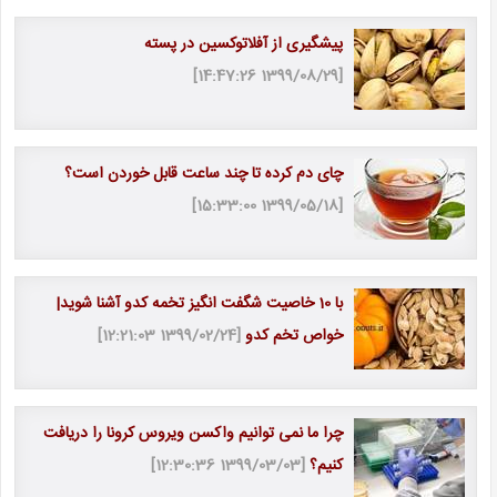
پیشگیری از آفلاتوکسین در پسته
[1399/08/29 14:47:26]
چای دم کرده تا چند ساعت قابل خوردن است؟
[1399/05/18 15:33:00]
با 10 خاصیت شگفت انگیز تخمه کدو آشنا شوید|
خواص تخم کدو
[1399/02/24 12:21:03]
چرا ما نمی توانیم واکسن ویروس کرونا را دریافت
کنیم؟
[1399/03/03 12:30:36]