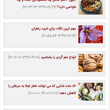
خواصی دارد؟
[1399/04/29 22:23:23]
مهم ترین نکات برای خرید زعفران
[1399/03/14 20:55:54]
انواع مغز گردو را بشناسید
[1399/04/18 22:17:12]
13 ماده غذایی که می توانند خطر ابتلا به سرطان را
کاهش دهند
[1400/02/07 00:00:00]