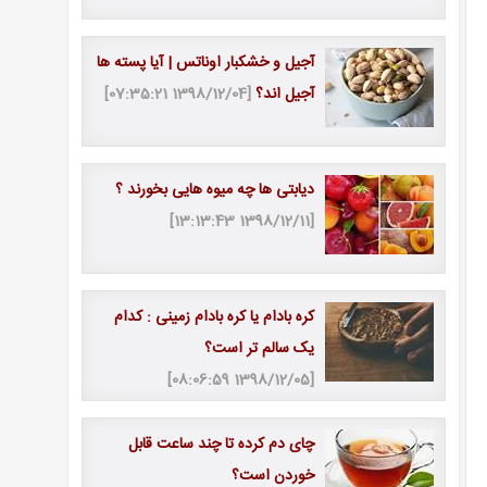
آجیل و خشکبار اوناتس | آیا پسته ها
آجیل اند؟
[1398/12/04 07:35:21]
دیابتی ها چه میوه هایی بخورند ؟
[1398/12/11 13:13:43]
کره بادام یا کره بادام زمینی : کدام
یک سالم تر است؟
[1398/12/05 08:06:59]
چای دم کرده تا چند ساعت قابل
خوردن است؟