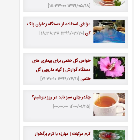
[1399/05/18 15:33:00]
مزایای استفاده از دستگاه زعفران پاک
کن
[1399/03/20 18:38:38]
خواص گل ختمی برای بیماری های
دستگاه گوارش | گیاه دارویی گل
ختمی
[1399/04/11 21:30:10]
چقدر چای سبز باید در روز بنوشیم؟
[1400/01/25 00:00:00]
کرم مرکبات | مبارزه با کرم برگخوار