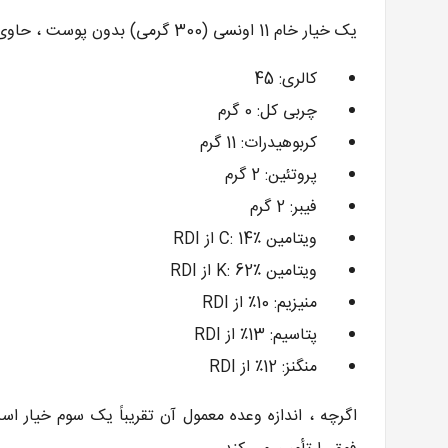
یک خیار خام 11 اونسی (300 گرمی) بدون پوست ، حاوی موارد زیر است :
کالری: 45
چربی کل: 0 گرم
کربوهیدرات: 11 گرم
پروتئین: 2 گرم
فیبر: 2 گرم
ویتامین C: 14٪ از RDI
ویتامین K: 62٪ از RDI
منیزیم: 10٪ از RDI
پتاسیم: 13٪ از RDI
منگنز: 12٪ از RDI
اگرچه ، اندازه وعده معمول آن تقریباً یک سوم خیار اس