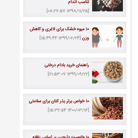
تناسب اندام
[1398/11/25 08:27:57]
10 میوه خشک برای لاغری و کاهش
وزن
[1399/02/24 15:49:44]
راهنمای خرید بادام درختی
[1399/09/22 21:53:07]
10 خواص برتر بذر کتان برای سلامتی
[1400/03/16 15:32:54]
10 خاصیت دارچین بر اساس یافته