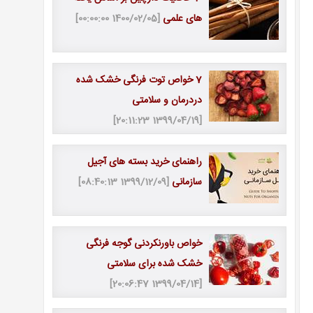
های علمی
[1400/02/05 00:00:00]
7 خواص توت فرنگی خشک شده
دردرمان و سلامتی
[1399/04/19 20:11:23]
راهنمای خرید بسته های آجیل
سازمانی
[1399/12/09 08:40:13]
خواص باورنکردنی گوجه فرنگی
خشک شده برای سلامتی
[1399/04/14 20:06:47]