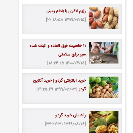
رژیم لاغری با بادام زمینی
[1399/02/15 22:18:58]
11 خاصیت فوق العاده و اثبات شده
سیر برای سلامتی
[1400/04/18 18:26:25]
خرید اینترنتی گردو | خرید آنلاین
گردو
[1399/03/03 14:25:49]
راهنمای خرید گردو
[1399/08/06 23:27:31]