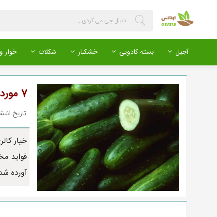
آجیل
بسته کادویی
خشکبار
شکلات
خوار و 
7 مورد از خواص سلامتی خیار
تاریخ انتشار : 400/02/13
خیار کال
آورده شد
بادمجان ممتاز
فلفل دلمه رنگی
خیار گلخانه ای