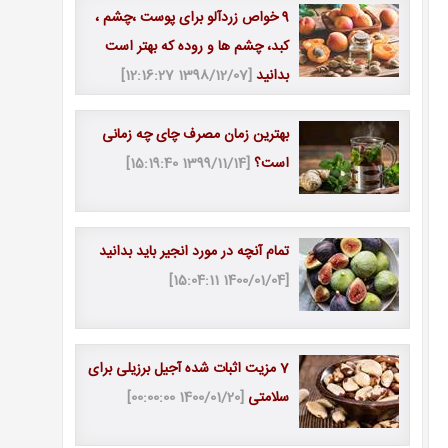
9 خواص زردآلو برای پوست ،چشم ،
کبد، چشم ها و روده که بهتر است
بدانید
[1398/12/07 12:16:27]
بهترین زمان مصرف چای چه زمانی
است؟
[1399/11/14 15:19:40]
تمام آنچه در مورد انجیر باید بدانید
[1400/01/04 15:04:11]
7 مزیت اثبات شده آجیل برزیلی برای
سلامتی
[1400/01/20 00:00:00]