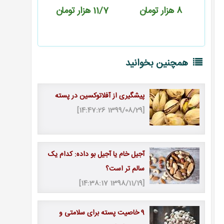
ن
11/7
هزار تومان
12
هزار تومان
8
هزار 
همچنین بخوانید
پیشگیری از آفلاتوکسین در پسته
[1399/08/29 14:47:26]
آجیل خام یا آجیل بو داده: کدام یک
سالم تر است؟
[1398/11/19 14:38:17]
9 خاصیت پسته برای سلامتی و