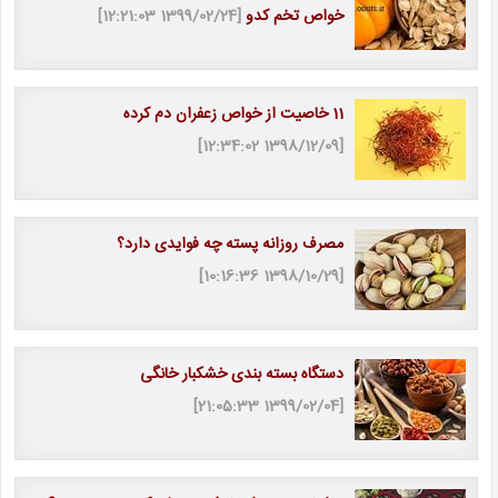
خواص تخم کدو
[1399/02/24 12:21:03]
11 خاصیت از خواص زعفران دم كرده
[1398/12/09 12:34:02]
مصرف روزانه پسته چه فوایدی دارد؟
[1398/10/29 10:16:36]
دستگاه بسته بندی خشکبار خانگی
[1399/02/04 21:05:33]