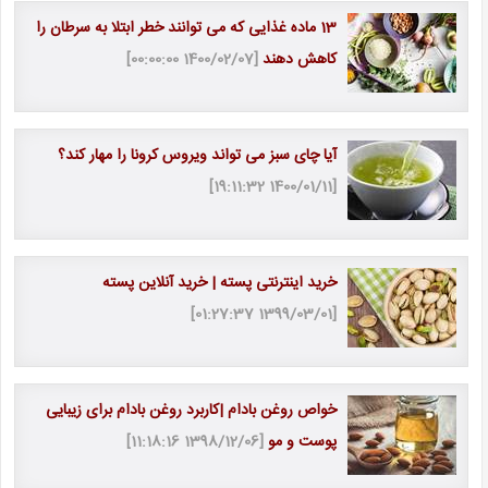
13 ماده غذایی که می توانند خطر ابتلا به سرطان را
کاهش دهند
[1400/02/07 00:00:00]
آیا چای سبز می تواند ویروس کرونا را مهار کند؟
[1400/01/11 19:11:32]
خرید اینترنتی پسته | خرید آنلاین پسته
[1399/03/01 01:27:37]
خواص روغن بادام |کاربرد روغن بادام برای زیبایی
پوست و مو
[1398/12/06 11:18:16]