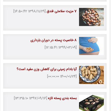
7 مزیت سلامتی فندق
[1398/11/29 16:50:42]
8 خاصیت پسته در دوران بارداری
[1399/03/09 12:15:41]
آیا بادام زمینی برای کاهش وزن مفید است؟
[1400/01/24 00:00:00]
بسته بندی پسته تازه
[1397/09/16 13:35:10]