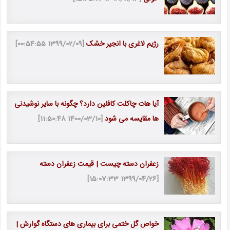
رژیم لاغری با انجیر خشک
[1399/02/09 00:54:55]
آیا هات چاکلت کافئین دارد؟ چگونه با سایر نوشیدنی
ها مقایسه می شود
[1400/03/10 11:50:48]
زعفران دسته چیست | قیمت زعفران دسته
[1399/04/26 15:07:33]
خواص گل ختمی برای بیماری های دستگاه گوارش |