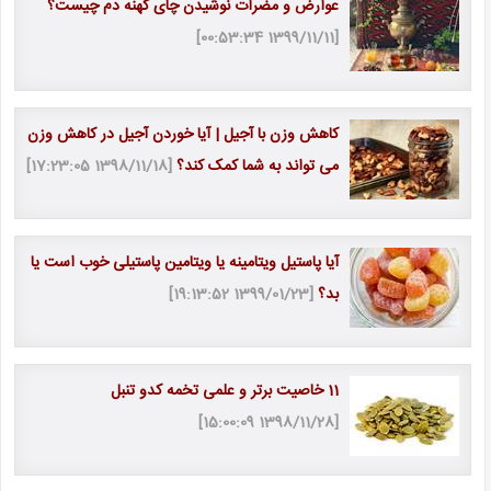
عوارض و مضرات نوشیدن چای کهنه دم چیست؟
[1399/11/11 00:53:34]
کاهش وزن با آجیل | آیا خوردن آجیل در کاهش وزن
می تواند به شما کمک کند؟
[1398/11/18 17:23:05]
آیا پاستیل ویتامینه یا ویتامین پاستیلی خوب است یا
بد؟
[1399/01/23 19:13:52]
11 خاصیت برتر و علمی تخمه کدو تنبل
[1398/11/28 15:00:09]