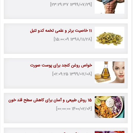
[1399/07/29 23:29:37]
11 خاصیت برتر و علمی تخمه کدو تنبل
[1398/11/28 15:00:09]
خواص روغن کنجد برای پوست صورت
[1399/07/08 02:09:25]
15 روش طبیعی و آسان برای کاهش سطح قند خون
[1400/02/06 00:00:00]