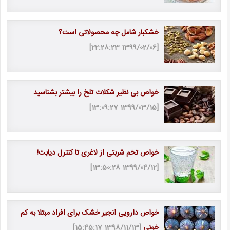
خشکبار شامل چه محصولاتی است؟
[1399/02/06 22:28:23]
خواص بی نظیر شکلات تلخ را بیشتر بشناسید
[1399/03/15 13:09:27]
خواص تخم شربتی از لاغری تا کنترل دیابت!
[1399/04/12 13:50:28]
خواص دارویی انجیر خشک برای افراد مبتلا به کم
خونی
[1398/11/13 15:45:17]