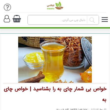
خواص بی شمار چای به را بشناسید | خواص چای
به
تاریخ انتشار : 1399/03/22 20:08:24