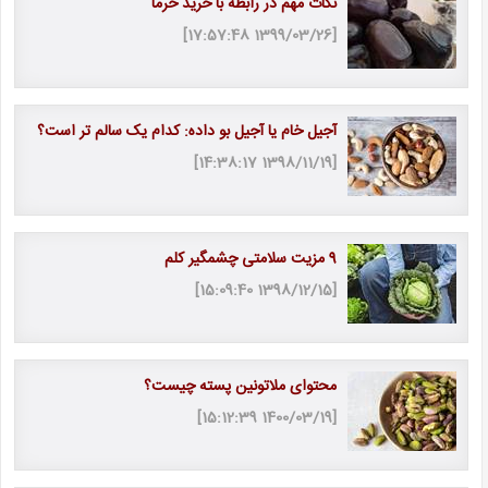
نکات مهم در رابطه با خرید خرما
[1399/03/26 17:57:48]
آجیل خام یا آجیل بو داده: کدام یک سالم تر است؟
[1398/11/19 14:38:17]
9 مزیت سلامتی چشمگیر کلم
[1398/12/15 15:09:40]
محتوای ملاتونین پسته چیست؟
[1400/03/19 15:12:39]