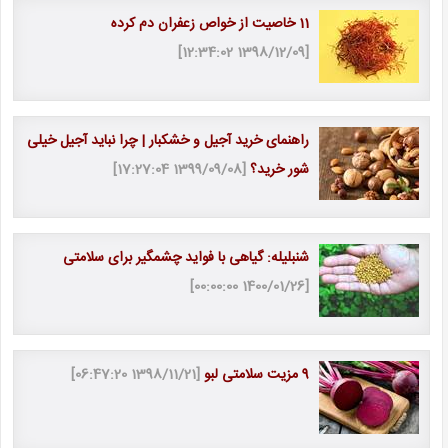
11 خاصیت از خواص زعفران دم كرده
[1398/12/09 12:34:02]
راهنمای خرید آجیل و خشکبار | چرا نباید آجیل خیلی
شور خرید؟
[1399/09/08 17:27:04]
شنبلیله: گیاهی با فواید چشمگیر برای سلامتی
[1400/01/26 00:00:00]
9 مزیت سلامتی لبو
[1398/11/21 06:47:20]