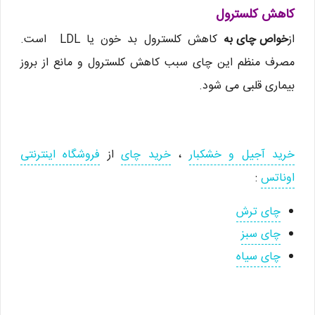
کاهش کلسترول
از
خواص چای به
کاهش کلسترول بد خون یا LDL است.
مصرف منظم این چای سبب کاهش کلسترول و مانع از بروز
بیماری قلبی می شود.
خرید آجیل و خشکبار
،
خرید چای
از
فروشگاه اینترنتی
اوناتس
:
چای ترش
چای سبز
چای سیاه