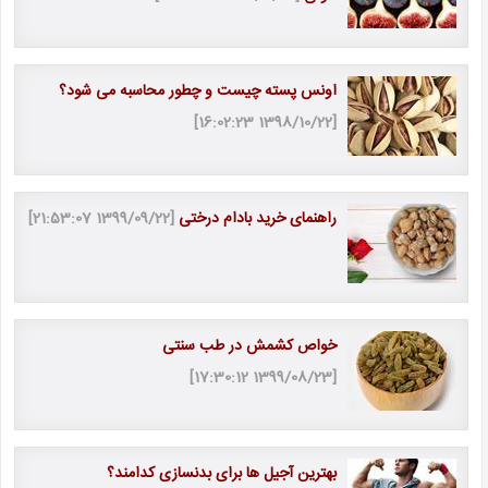
اونس پسته چیست و چطور محاسبه می شود؟
[1398/10/22 16:02:23]
راهنمای خرید بادام درختی
[1399/09/22 21:53:07]
خواص کشمش در طب سنتی
[1399/08/23 17:30:12]
بهترین آجیل ها برای بدنسازی کدامند؟