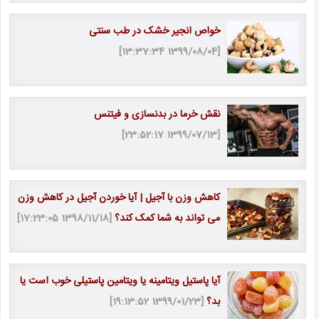
خواص انجیر خشک در طب سنتی
[1399/08/04 13:37:34]
نقش خرما در بدنسازی و فیتنس
[1399/07/13 23:52:17]
کاهش وزن با آجیل | آیا خوردن آجیل در کاهش وزن
می تواند به شما کمک کند؟
[1398/11/18 17:23:05]
آیا پاستیل ویتامینه یا ویتامین پاستیلی خوب است یا
بد؟
[1399/01/23 19:13:52]