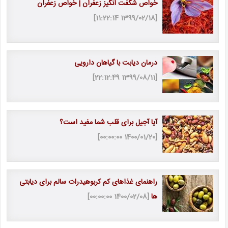
خواص شگفت انگیز زعفران | خواص زعفران
[1399/02/18 11:22:14]
درمان دیابت با گیاهان دارویی
[1399/08/11 22:12:49]
آیا آجیل برای قلب شما مفید است؟
[1400/01/20 00:00:00]
راهنمای غذاهای کم کربوهیدرات سالم برای دیابتی
ها
[1400/02/08 00:00:00]