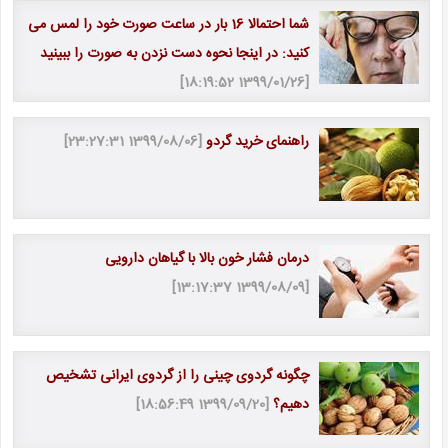
شما احتمالا 16 بار در ساعت صورت خود را لمس می
کنید: در اینجا نحوه دست نزدن به صورت را ببینید
[1399/01/26 18:19:52]
راهنمای خرید گردو
[1399/08/06 23:27:31]
درمان فشار خون بالا با گیاهان دارویی
[1399/08/09 13:17:37]
چگونه گردوی چینی را از گردوی ایرانی تشخیص
دهیم؟
[1399/09/20 18:56:49]