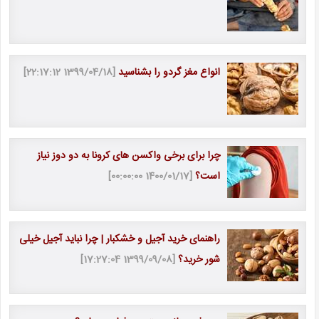
انواع مغز گردو را بشناسید
[1399/04/18 22:17:12]
چرا برای برخی واکسن های کرونا به دو دوز نیاز
است؟
[1400/01/17 00:00:00]
راهنمای خرید آجیل و خشکبار | چرا نباید آجیل خیلی
شور خرید؟
[1399/09/08 17:27:04]