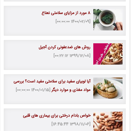
8 مورد از مزایای سلامتی نعناع
[1400/02/09 00:00:00]
روش های ضدعفونی کردن آجیل
[1399/12/08 00:22:12]
آیا لوبیای سفید برای سلامتی مفید است؟ بررسی
مواد مغذی و موارد دیگر
[1400/01/15 00:00:00]
خواص بادام درختی برای بیماری های قلبی
[1398/11/06 16:45:44]