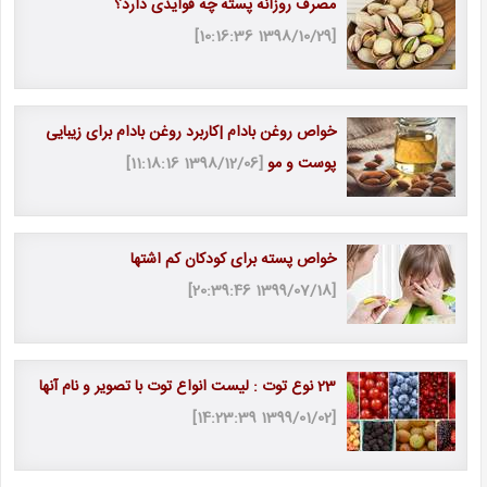
مصرف روزانه پسته چه فوایدی دارد؟
[1398/10/29 10:16:36]
خواص روغن بادام |کاربرد روغن بادام برای زیبایی
پوست و مو
[1398/12/06 11:18:16]
خواص پسته برای کودکان کم اشتها
[1399/07/18 20:39:46]
23 نوع توت : لیست انواع توت با تصویر و نام آنها
[1399/01/02 14:23:39]