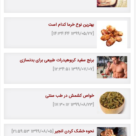
بهترین نوع خرما کدام است
[1399/05/27 14:34:44]
برنج سفید کربوهیدرات طبیعی برای بدنسازی
[1399/07/07 12:34:51]
خواص کشمش در طب سنتی
[1399/08/23 17:30:12]
نحوه خشک کردن انجیر
[1399/08/05 21:59:53]