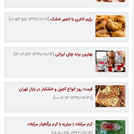
رژیم لاغری با انجیر خشک
[1399/02/09 00:54:55]
بهترین برند چای ایرانی
[1399/08/14 16:06:53]
قیمت روز انواع آجیل و خشکبار در بازار تهران
[1399/04/31 00:04:13]
کرم مرکبات | مبارزه با کرم برگخوار مرکبات
[1397/09/16 18:50:35]