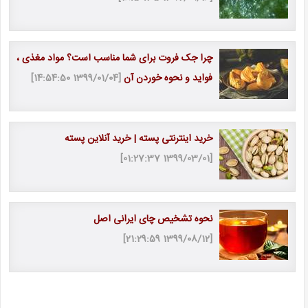
چرا جک فروت برای شما مناسب است؟ مواد مغذی ،
فواید و نحوه خوردن آن
[1399/01/04 14:54:50]
خرید اینترنتی پسته | خرید آنلاین پسته
[1399/03/01 01:27:37]
نحوه تشخیص چای ایرانی اصل
[1399/08/12 21:29:59]