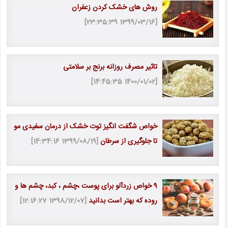
روش های خشک کردن زعفران
[1399/03/16 23:35:39]
تاثیر مصرف روزانه برنج بر سلامتی
[1400/01/02 14:45:35]
خواص شگفت انگیز توت خشک از درمان سفیدی مو
تا جلوگیری از سرطان
[1399/08/19 14:34:16]
9 خواص زردآلو برای پوست ،چشم ، کبد، چشم ها و
روده که بهتر است بدانید
[1398/12/07 12:16:27]