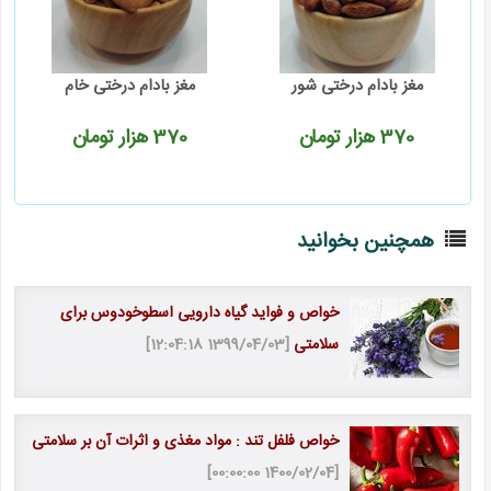
مغز بادام درختی شور
مغز بادام درختی خام
370
هزار تومان
370
هزار تومان
همچنین بخوانید
خواص و فواید گیاه دارویی اسطوخودوس برای
سلامتی
[1399/04/03 12:04:18]
خواص فلفل تند : مواد مغذی و اثرات آن بر سلامتی
[1400/02/04 00:00:00]