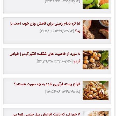
[1399/04/17 12:37:44]
آیا کره بادام زمینی برای کاهش وزن خوب است یا
بد؟
[1399/03/06 19:58:21]
8 مورد از خاصیت های شگفت انگیز گردو | خواص
گردو
[1399/02/20 13:39:38]
انواع پسته فرآوری ‌شده به چه صورت هستند؟
[1399/09/18 13:54:06]
7 خوراکی که باعث افزایش میل جنسی شما می