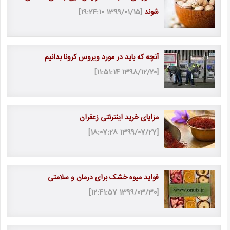
شوند
[1399/01/15 19:24:10]
آنچه که باید در مورد ویروس کرونا بدانیم
[1398/12/20 11:51:14]
مزایای خرید اینترنتی زعفران
[1399/07/27 18:07:28]
فواید میوه خشک برای درمان و سلامتی
[1399/03/30 12:41:57]