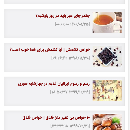
چقدر چای سبز باید در روز بنوشیم؟
[1400/01/25 00:00:00]
خواص کشمش | آیا کشمش برای شما خوب است؟
[1398/11/30 09:26:42]
رسم و رسوم ایرانیان قدیم در چهارشنبه سوری
[1399/12/26 18:50:37]
10 خواص بی نظیر مغز فندق | خواص فندق
[1399/02/21 13:33:18]