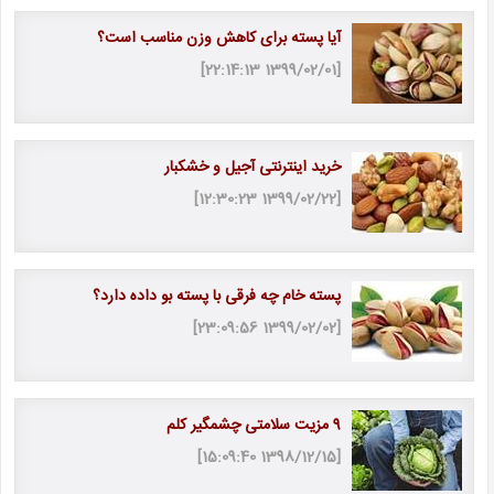
آیا پسته برای کاهش وزن مناسب است؟
[1399/02/01 22:14:13]
خرید اینترنتی آجیل و خشکبار
[1399/02/22 12:30:23]
پسته خام چه فرقی با پسته بو داده دارد؟
[1399/02/02 23:09:56]
9 مزیت سلامتی چشمگیر کلم
[1398/12/15 15:09:40]