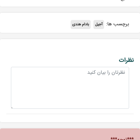
برچسب ها:
آجیل
بادام هندی
نظرات
***توجه***