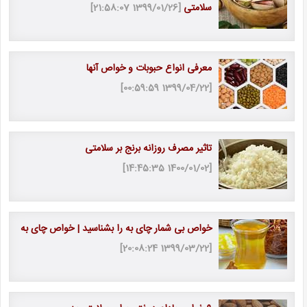
سلامتی
[1399/01/26 21:58:07]
معرفی انواع حبوبات و خواص آنها
[1399/04/22 00:59:59]
تاثیر مصرف روزانه برنج بر سلامتی
[1400/01/02 14:45:35]
خواص بی شمار چای به را بشناسید | خواص چای به
[1399/03/22 20:08:24]