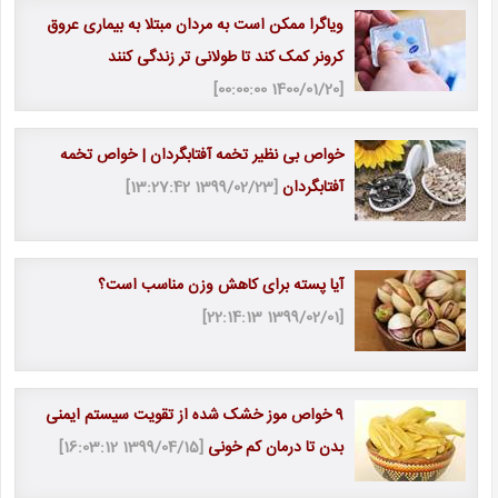
ویاگرا ممکن است به مردان مبتلا به بیماری عروق
کرونر کمک کند تا طولانی تر زندگی کنند
[1400/01/20 00:00:00]
خواص بی نظیر تخمه آفتابگردان | خواص تخمه
آفتابگردان
[1399/02/23 13:27:42]
آیا پسته برای کاهش وزن مناسب است؟
[1399/02/01 22:14:13]
9 خواص موز خشک شده از تقویت سیستم ایمنی
بدن تا درمان کم خونی
[1399/04/15 16:03:12]