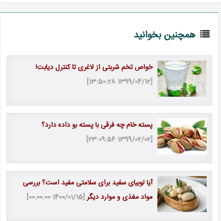
همچنین بخوانید
خواص تخم شربتی از لاغری تا کنترل دیابت!
[1399/04/12 13:50:28]
پسته خام چه فرقی با پسته بو داده دارد؟
[1399/02/02 23:09:56]
آیا لوبیای سفید برای سلامتی مفید است؟ بررسی
مواد مغذی و موارد دیگر
[1400/01/15 00:00:00]