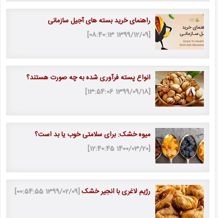
راهنمای خرید بسته های آجیل سازمانی
[1399/12/09 08:40:13]
انواع پسته فرآوری ‌شده به چه صورت هستند؟
[1399/09/18 13:54:06]
میوه خشک: برای سلامتی خوب یا بد است؟
[1400/03/20 12:40:45]
رژیم لاغری با انجیر خشک
[1399/02/09 00:54:55]