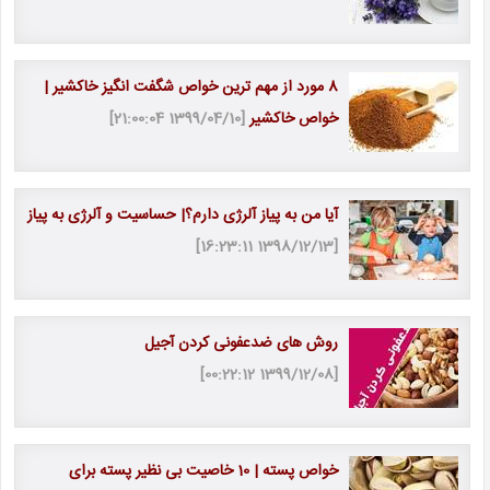
8 مورد از مهم ترین خواص شگفت انگیز خاکشیر |
خواص خاکشیر
[1399/04/10 21:00:04]
آیا من به پیاز آلرژی دارم؟| حساسیت و آلرژی به پیاز
[1398/12/13 16:23:11]
روش های ضدعفونی کردن آجیل
[1399/12/08 00:22:12]
خواص پسته | 10 خاصیت بی نظیر پسته برای