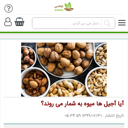
آیا آجیل ها میوه به شمار می روند؟
تاریخ انتشار : 1399/02/31 05:34:59