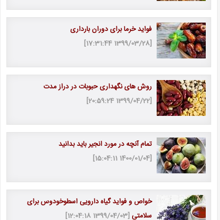
فواید خرما برای دوران بارداری
[1399/03/28 17:31:44]
روش های نگهداری حبوبات در دراز مدت
[1399/04/22 20:59:24]
تمام آنچه در مورد انجیر باید بدانید
[1400/01/04 15:04:11]
خواص و فواید گیاه دارویی اسطوخودوس برای
سلامتی
[1399/04/03 12:04:18]