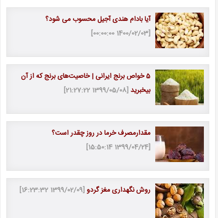
آیا بادام هندی آجیل محسوب می شود؟
[1400/02/03 00:00:00]
5 خواص برنج ایرانی | خاصیت‎‌های برنج که از آن
بی‎خبرید
[1399/05/08 21:27:22]
مقدارمصرف خرما در روز چقدر است؟
[1399/04/24 15:50:14]
روش نگهداری مغز گردو
[1399/02/09 16:23:32]