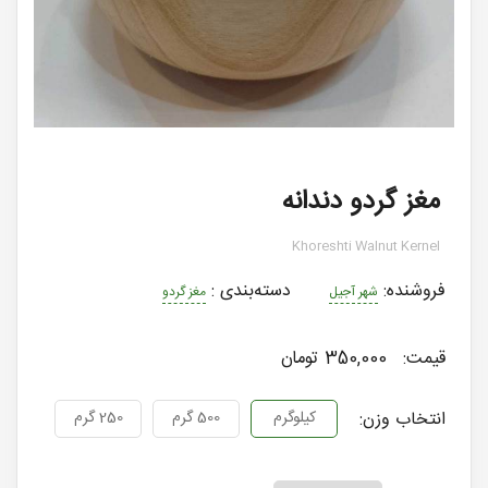
مغز گردو دندانه
Khoreshti Walnut Kernel
فروشنده:
دسته‌بندی
:
شهر آجیل
مغز گردو
قیمت:
350,000 تومان
انتخاب وزن:
کیلوگرم
500 گرم
250 گرم