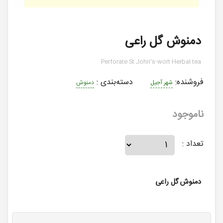
دمنوش گل راعی
Perforate St John's-wort Herbal tea
فروشنده:
دسته‌بندی
:
شهر آجیل
دمنوش
ناموجود
تعداد :
دمنوش گل راعی