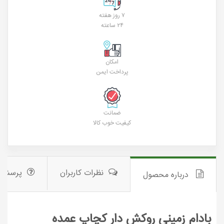
۷ روز هفته
۲۴ ساعته
امکان
پرداخت ایمن
ضمانت
کیفیت خوب کالا
نظرات کاربران
پرسش 
درباره محصول
بادام زمینی روکش دار کچاپ عمده