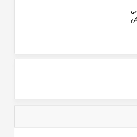
 می
 هر کارتن حاوی 10 کیلو گرم