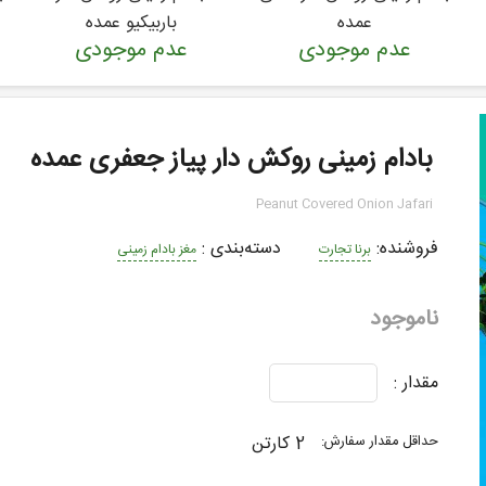
عمده
باربیکیو عمده
عدم موجودی
عدم موجودی
بادام زمینی روکش دار پیاز جعفری عمده
Peanut Covered Onion Jafari
فروشنده:
دسته‌بندی
:
برنا تجارت
مغز بادام زمینی
ناموجود
مقدار :
2 کارتن
حداقل مقدار سفارش: