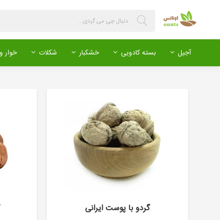
آجیل
بسته کادویی
خشکبار
شکلات
خوار و 
گردو با پوست ایرانی