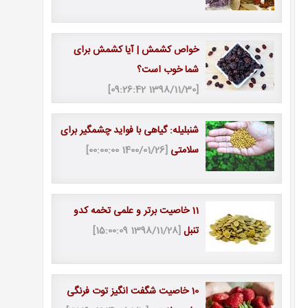
خواص کشمش | آیا کشمش برای
شما خوب است؟
[1398/11/30 09:26:42]
شنبلیله: گیاهی با فواید چشمگیر برای
سلامتی
[1400/01/26 00:00:00]
11 خاصیت برتر و علمی تخمه کدو
تنبل
[1398/11/28 15:00:09]
10 خاصیت شگفت انگیز توت فرنگی