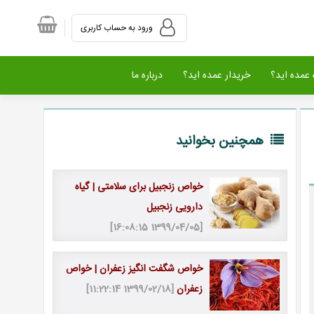
ورود به حساب کاربری
عمده اید؟
خریدار عمده اید؟
درباره ما
همچنین بخوانید
خواص زنجبیل برای سلامتی | گیاه
دارویی زنجبیل
[1399/04/05 16:08:15]
خواص شگفت انگیز زعفران | خواص
زعفران
[1399/02/18 11:22:14]