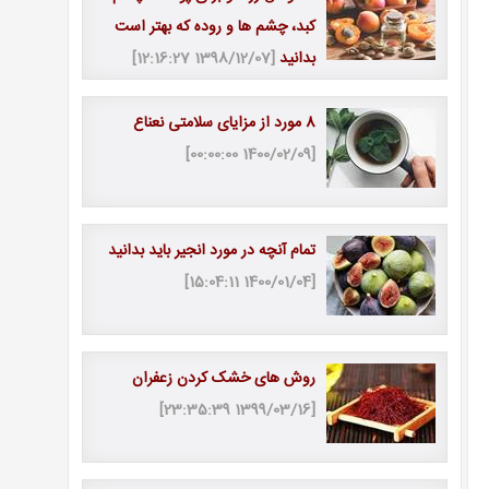
کبد، چشم ها و روده که بهتر است
بدانید
[1398/12/07 12:16:27]
8 مورد از مزایای سلامتی نعناع
[1400/02/09 00:00:00]
تمام آنچه در مورد انجیر باید بدانید
[1400/01/04 15:04:11]
روش های خشک کردن زعفران
[1399/03/16 23:35:39]