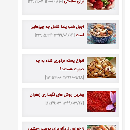
برای سلامتی
[1400/01/10 22:19:07]
آجیل شب یلدا شامل چه چیزهایی
است
[1399/09/04 23:15:34]
انواع پسته فرآوری ‌شده به چه
صورت هستند؟
[1399/09/18 13:54:06]
بهترین روش های نگهداری زعفران
[1399/03/17 11:49:03]
9 خواص زردآلو برای پوست ،چشم ،