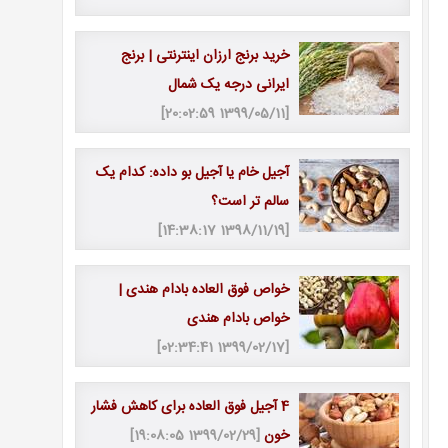
خرید برنج ارزان اینترنتی | برنج
ایرانی درجه یک شمال
[1399/05/11 20:02:59]
آجیل خام یا آجیل بو داده: کدام یک
سالم تر است؟
[1398/11/19 14:38:17]
خواص فوق العاده بادام هندی |
خواص بادام هندی
[1399/02/17 02:34:41]
4 آجیل فوق العاده برای کاهش فشار
خون
[1399/02/29 19:08:05]