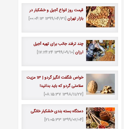
قیمت روز انواع آجیل و خشکبار در
بازار تهران
[1399/04/31 00:04:13]
چند ترفند جالب برای تهیه آجیل
ارزان
[1399/09/10 17:24:24]
خواص شگفت انگیز گردو | 13 مزیت
سلامتی گردو که باید بدانید!
[1398/11/27 08:15:37]
دستگاه بسته بندی خشکبار خانگی
[1399/02/04 21:05:33]