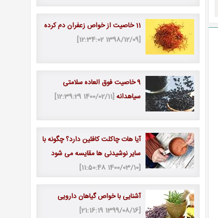
11 خاصیت از خواص زعفران دم كرده
[1398/12/09 12:34:02]
9 خاصیت فوق العاده سلامتی
سیاهدانه
[1400/02/11 12:39:29]
آیا هات چاکلت کافئین دارد؟ چگونه با
سایر نوشیدنی ها مقایسه می شود
[1400/03/10 11:50:48]
آشنایی با خواص گیاهان دارویی
[1399/08/16 21:16:19]