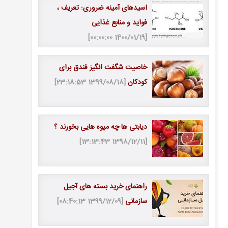
اسیدهای آمینه ضروری: تعریف ،
فواید و منابع غذایی
[1400/01/19 00:00:00]
خاصیت شگفت انگیز فندق برای
کودکان
[1399/08/18 23:18:53]
دیابتی ها چه میوه هایی بخورند ؟
[1398/12/11 13:13:43]
راهنمای خرید بسته های آجیل
سازمانی
[1399/12/09 08:40:13]