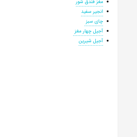
مغز فندق شور
انجیر سفید
چای سبز
آجیل چهار مغز
آجیل شیرین