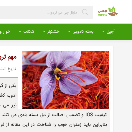
آجیل
بسته کادویی
خشکبار
شکلات
خوار و 
مهم تری
تاریخ انتشار : 399/03/14
یکی از گ
ادویه کش
نیز می ب
کیفیت IOS و تضمین اصالت از قبل بسته بندی می
بنابراین باید زعفران خوب را شناخت در این مقاله از فر