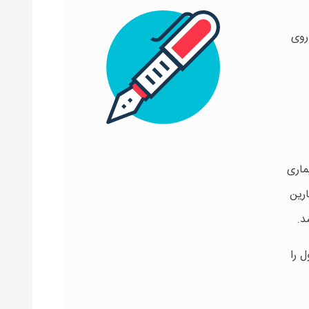
روی
ماری
رین
شد.
است . امگا ۳ سطح کلسترول را