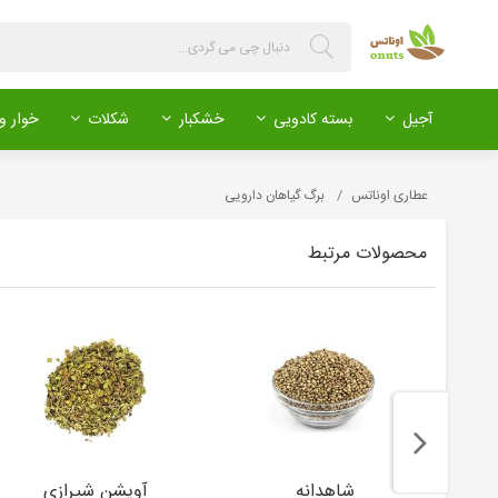
آجیل
بسته کادویی
خشکبار
شکلات
خوار و 
عطاری اوناتس
برگ گیاهان دارویی
محصولات مرتبط
شاهدانه
آویشن شیرازی